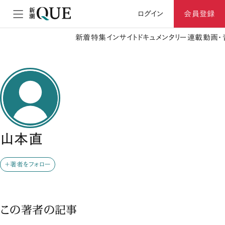
ログイン
会員登録
新着
特集
インサイト
ドキュメンタリー
連載
動画・
山本直
＋著者をフォロー
この著者の記事