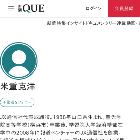
ログイン
会員登録
新着
特集
インサイト
ドキュメンタリー
連載
動画・
米重克洋
＋著者をフォロー
JX通信社代表取締役。1988年山口県生まれ。聖光学
院高等学校（横浜市）卒業後、学習院大学経済学部在
学中の2008年に報道ベンチャーのJX通信社を創業。