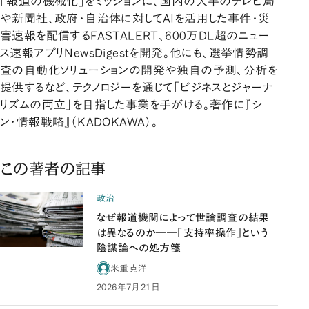
「報道の機械化」をミッションに、国内の大半のテレビ局
や新聞社、政府・自治体に対してAIを活用した事件・災
害速報を配信するFASTALERT、600万DL超のニュー
ス速報アプリNewsDigestを開発。他にも、選挙情勢調
査の自動化ソリューションの開発や独自の予測、分析を
提供するなど、テクノロジーを通じて「ビジネスとジャーナ
リズムの両立」を目指した事業を手がける。著作に『シ
ン・情報戦略』（KADOKAWA）。
この著者の記事
政治
なぜ報道機関によって世論調査の結果
は異なるのか――「支持率操作」という
陰謀論への処方箋
米重克洋
2026年7月21日