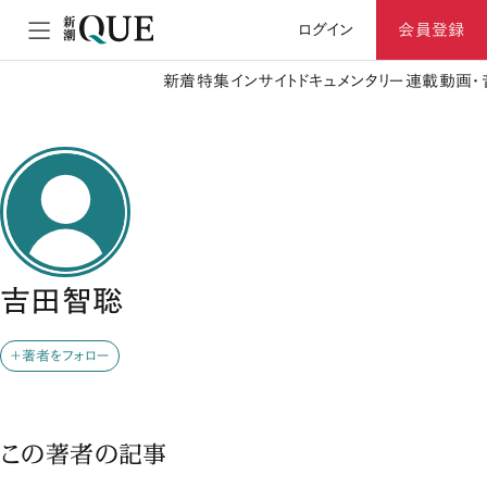
ログイン
会員登録
新着
特集
インサイト
ドキュメンタリー
連載
動画・
吉田智聡
＋著者をフォロー
この著者の記事