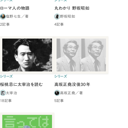
シリーズ
シリーズ
ローマ人の物語
丸わかり 野坂昭如
塩野七生／著
野坂昭如
2記事
4記事
シリーズ
シリーズ
桜桃忌に太宰治を読む
高坂正堯没後30年
太宰治
高坂正堯／著
18記事
5記事