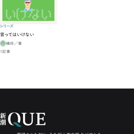
シリーズ
言ってはいけない
橘玲／著
1記事