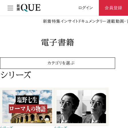
ログイン
会員登録
新着
特集
インサイト
ドキュメンタリー
連載
動画・
電子書籍
カテゴリを選ぶ
シリーズ