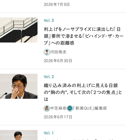
2026年7月9日
Vol. 3
利上げをノーサプライズに演出した「日
銀」要所で滲ませる「ビハインド・ザ・カー
ブ」への距離感
河田皓史
2026年6月30日
Vol. 2
織り込み済みの利上げに見える日銀
の“胸の内”、そして次の「2つの焦点」と
は
中空麻奈
「新潮QUE」編集部
2026年6月17日
Vol. 1