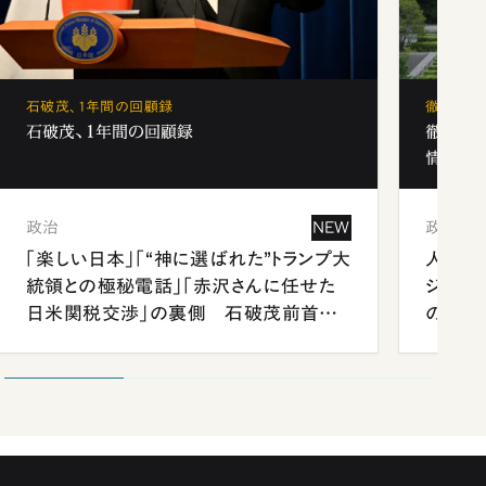
石破茂、1年間の回顧録
徹底解剖
石破茂、1年間の回顧録
徹底解
情報局」
政治
NEW
政治
「楽しい日本」「“神に選ばれた”トランプ大
人事、
統領との極秘電話」「赤沢さんに任せた
ジェン
日米関税交渉」の裏側 石破茂前首相
の難題
が明かす施政方針演説から日米首脳会
談まで