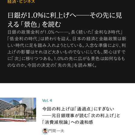
経済・ビジネス
日銀が1.0%に利上げへ――その先に見
える「景色」を読む
日銀の政策金利が1.0％へ――。長く続いた「金利なき時代」
「低金利の時代」は終わりを迎え、日本の経済と金融政策は新
しい時代に足を踏み入れようとしている。入念な準備により、利
上げの影響はそれほど大きいものでないにしても、関心はすで
に「次」に移りつつある。1.0％の先に広がる景色は如何なるも
のなのか。今回の決定の「先の先」を読み解く。
Vol. 4
今回の利上げは「通過点」にすぎない
――元日銀理事が読む「次の利上げ」と
「消費減税論」への違和感
門間一夫