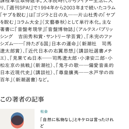
課程単位取得退学。大学院時代からライター生活に入
り、『週刊SPA!』で1994年から2003年まで続いたコラム
「ヤブを睨む」は『ゴジラと日の丸――片山杜秀の「ヤブ
を睨む」コラム大全』（文藝春秋）として単行本化。主な
著書に『音盤考現学』『音盤博物誌』（アルテスパブリッ
シング 吉田秀和賞・サントリー学芸賞）、『未完のファ
シズム――「持たざる国」日本の運命』（新潮社 司馬
遼太郎賞）、『近代日本の右翼思想』（講談社選書メチ
エ）、『見果てぬ日本――司馬遼太郎・小津安二郎・小
松左京の挑戦』（新潮社）、『鬼子の歌――偏愛音楽的
日本近現代史』（講談社）、『尊皇攘夷――水戸学の四
百年』（新潮選書）など。
この著者の記事
社会
「自然に私物なし」とキケロは言ったけれ
ど