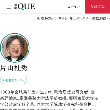
ログイン
会員登録
新着
特集
インサイト
ドキュメンタリー
連載
動画・
片山杜秀
＋著者をフォロー
1963年宮城県仙台市生まれ。政治思想史研究者、音
楽評論家。慶應義塾大学法学部教授。慶應義塾大学法
学部政治学科卒業、同大大学院法学研究科後期博士