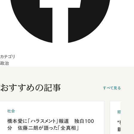
カテゴリ
政治
おすすめの記事
すべて見る
社会
経済・ビ
橋本愛に「ハラスメント」報道 独白100
“稼ぎ
分 佐藤二朗が語った「全真相」
新社長