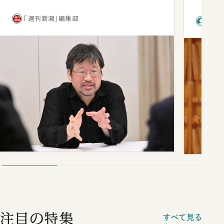
「週刊新潮」編集部
前田
注目の特集
すべて見る