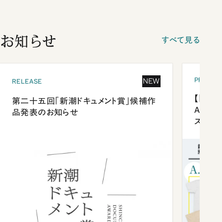
お知らせ
すべて見る
PRESEN
NEW
RELEASE
【「新潮
第二十五回「新潮ドキュメント賞」候補作
Anni
品発表のお知らせ
ズプレ