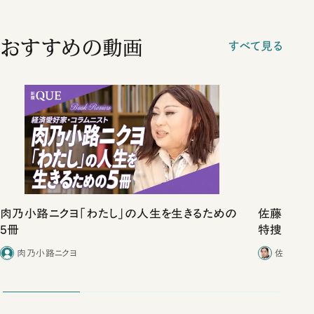
おすすめの動画
すべて見る
肉乃小路ニクヨ「わたし」の人生を生きるための
佐藤優vs
5冊
特捜取調
合ったこと
肉乃小路ニクヨ
佐藤優／