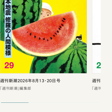
週刊新潮2026年8月13・20日号
週刊新潮2
「週刊新潮」編集部
「週刊新潮