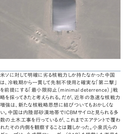
米ソに対して明確に劣る核戦力しか持たなかった中国
は、冷戦期から一貫して先制不使用と確実な「第二撃」
を前提にする「最小限抑止（minimal deterrence）」戦
略を採ってきたと考えられる。だが、近年の急速な核戦力
増強は、新たな核戦略思想に結びついてもおかしくな
い。中国は内陸部砂漠地帯でICBMサイロと見られる多
数の土木工事を行っているが、これまでエアテントで覆わ
れたその内側を観察することは難しかった。小泉氏らの