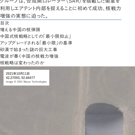
グループは、合成開口レーダー（SAR）を搭載した衛星を
利用しエアテント内部を捉えることに初めて成功、核戦力
増強の実態に迫った。
目次
増える中国の核弾頭
中国式核戦略としての「最小限抑止」
アップグレードされる「最小限」の基準
砂漠で始まった謎の巨大工事
電波が暴く中国の核戦力増強
核戦略は変わったのか