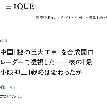
新着
特集
インサイト
ドキュメンタリー
連載
動画・
政治
中国「謎の巨大工事」を合成開口
レーダーで透視した――核の「最
小限抑止」戦略は変わったか
小泉悠
2024年7月5日