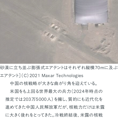
砂漠に立ち並ぶ膨張式エアテントはそれぞれ縦横70mに及ぶ
エアテント］（C）2021 Maxar Technologies
中国の核戦略が大きな曲がり角を迎えている。
米国をも上回る世界最大の兵力（2024年時点の
推定では203万5000人）を擁し、質的にも近代化を
進めてきた中国人民解放軍だが、核戦力だけは米露
に大きく後れをとってきた。冷戦終結後、米露の核戦