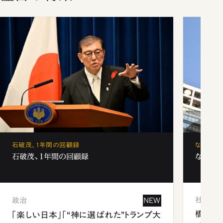
石破茂、1年間の回顧録
なぜ「フ
石破茂、1年間の回顧録
なぜ「フ
社会
政治
NEW
橋本愛
「楽しい日本」「“神に選ばれた”トランプ大