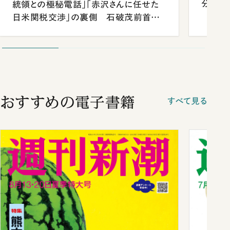
分 佐
統領との極秘電話」「赤沢さんに任せた
日米関税交渉」の裏側 石破茂前首相
が明かす施政方針演説から日米首脳会
談まで
おすすめの電子書籍
すべて見る