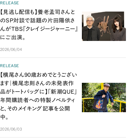
RELEASE
【見逃し配信も】養老孟司さんと
のSP対談で話題の片田陽依さ
んがTBS『クレイジージャーニー』
にご出演。
2026/06/04
RELEASE
【横尾さん90歳おめでとうござい
ます｜横尾忠則さんの未発表作
品がトートバッグに】「新潮QUE」
年間購読者への特製ノベルティ
と、そのメイキング記事を公開
中。
2026/06/03