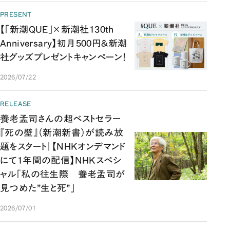
PRESENT
【「新潮QUE」×新潮社130th
Anniversary】初月500円&新潮
社グッズプレゼントキャンペーン！
2026/07/22
RELEASE
養老孟司さんの超ベストセラー
『死の壁』（新潮新書）が読み放
題をスタート｜【NHKオンデマンド
にて1年間の配信】NHKスペシ
ャル「私の往生際 養老孟司が
見つめた”生と死”」
2026/07/01