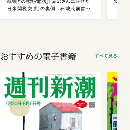
分 佐
統領との極秘電話」「赤沢さんに任せた
日米関税交渉」の裏側 石破茂前首相
が明かす施政方針演説から日米首脳会
談まで
おすすめの電子書籍
すべて見る