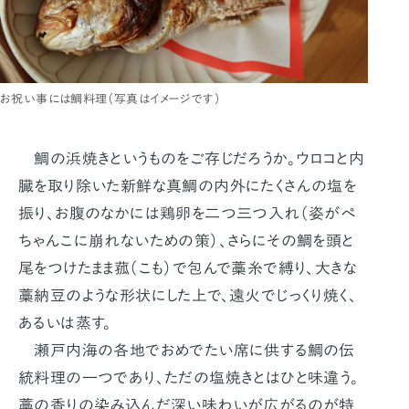
お祝い事には鯛料理（写真はイメージです）
鯛の浜焼きというものをご存じだろうか。ウロコと内
臓を取り除いた新鮮な真鯛の内外にたくさんの塩を
振り、お腹のなかには鶏卵を二つ三つ入れ（姿がぺ
ちゃんこに崩れないための策）、さらにその鯛を頭と
尾をつけたまま菰（こも）で包んで藁糸で縛り、大きな
藁納豆のような形状にした上で、遠火でじっくり焼く、
あるいは蒸す。
瀬戸内海の各地でおめでたい席に供する鯛の伝
統料理の一つであり、ただの塩焼きとはひと味違う。
藁の香りの染み込んだ深い味わいが広がるのが特