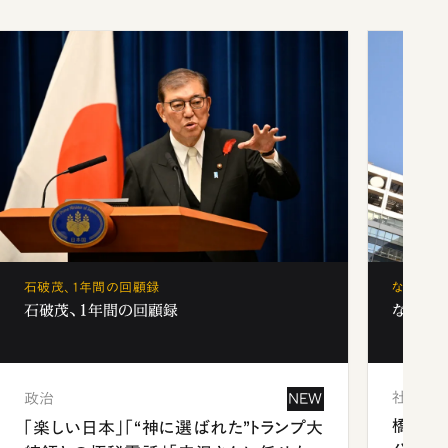
石破茂、1年間の回顧録
なぜ「フ
石破茂、1年間の回顧録
なぜ「フ
社会
政治
NEW
橋本愛
「楽しい日本」「“神に選ばれた”トランプ大