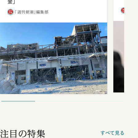
金」
「週
「週刊新潮」編集部
注目の特集
すべて見る