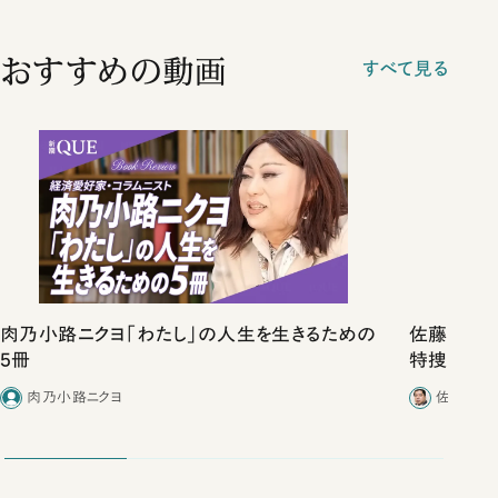
おすすめの動画
すべて見る
肉乃小路ニクヨ「わたし」の人生を生きるための
佐藤優vs
5冊
特捜取調
合ったこと
肉乃小路ニクヨ
佐藤優／