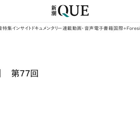
着
特集
インサイト
ドキュメンタリー
連載
動画・音声
電子書籍
国際+Foresi
］ 第77回