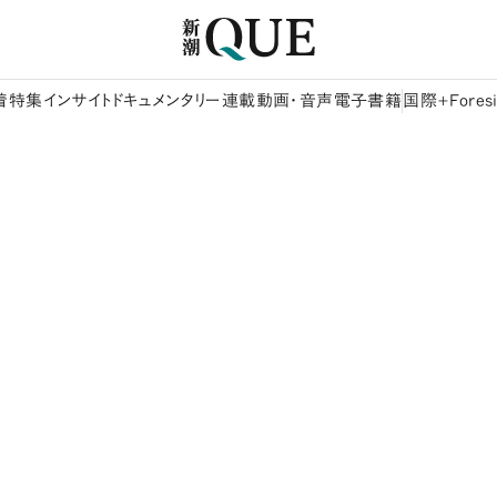
着
特集
インサイト
ドキュメンタリー
連載
動画・音声
電子書籍
国際+Foresi