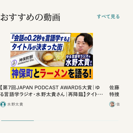
おすすめの動画
すべて見る
【第7回JAPAN PODCAST AWARDS大賞｜ゆ
佐藤優vs
る言語学ラジオ・水野太貴さん｜再降臨】タイトル
特捜取調
爆誕の瞬間とラーメン愛を語る！『会話の0.2秒
合ったこと
水野太貴
佐藤優／
を言語学する』【7万部おめでとうございます】