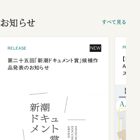
お知らせ
すべて見る
PRESEN
NEW
RELEASE
【「新潮
第二十五回「新潮ドキュメント賞」候補作
Anni
品発表のお知らせ
ズプレ