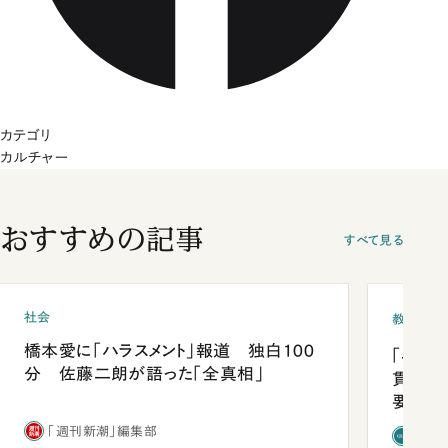
カテゴリ
カルチャー
おすすめの記事
すべて見る
社会
教育
橋本愛に「ハラスメント」報道 独白100
「早実
分 佐藤二朗が語った「全真相」
貫校へ
要だっ
「週刊新潮」編集部
「新