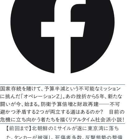
国家存続を賭けて、予算半減という不可能なミッション
に挑んだ「オペレーションZ」。あの挫折から5年、新たな
闘いが今、始まる。防衛予算倍増と財政再建――不可
避かつ矛盾する2つが両立する道はあるのか？ 目前の
危機に立ち向かう者たちを描くリアルタイム社会派小説！
【前回まで】北朝鮮のミサイルが遂に東京湾に落ち
た。タンカーが被弾し、死傷者多数。反撃態勢の整備