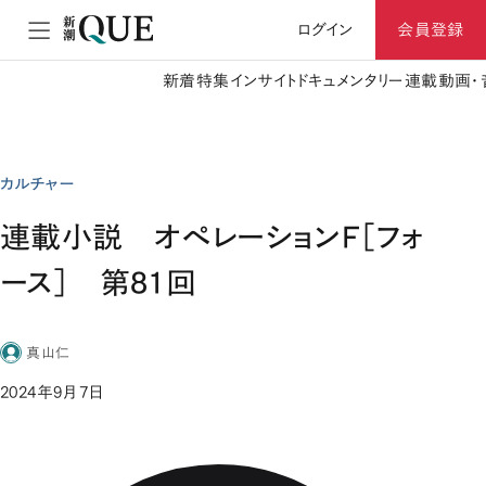
ログイン
会員登録
新着
特集
インサイト
ドキュメンタリー
連載
動画・
カルチャー
連載小説 オペレーションF［フォ
ース］ 第81回
真山仁
2024年9月7日