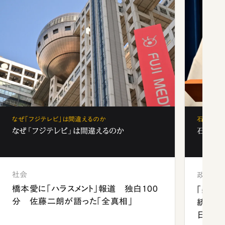
なぜ「フジテレビ」は間違えるのか
石破茂、
なぜ「フジテレビ」は間違えるのか
石破茂、
社会
政治
橋本愛に「ハラスメント」報道 独白100
「楽し
分 佐藤二朗が語った「全真相」
統領と
日米関