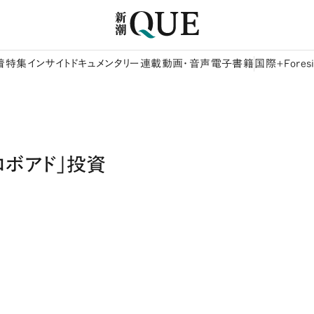
着
特集
インサイト
ドキュメンタリー
連載
動画・音声
電子書籍
国際+Foresi
ロボアド」投資