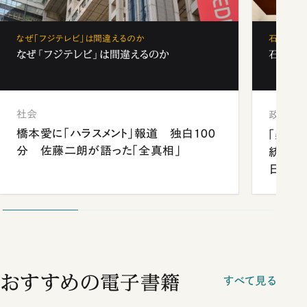
なぜ「フジテレビ」は間違えるのか
石破茂、
なぜ「フジテレビ」は間違えるのか
石破茂、
社会
政治
橋本愛に「ハラスメント」報道 独白100
「楽し
分 佐藤二朗が語った「全真相」
統領と
日米関
が明か
談まで
おすすめの電子書籍
すべて見る