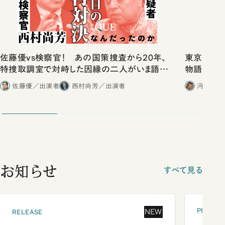
佐藤優vs検察官！ あの国策捜査から20年、
東京は都心
特捜取調室で対峙した因縁の二人がいま語り
物語」にリ
合ったこと
佐藤優／出演者
西村尚芳／出演者
河野有理
お知らせ
すべて見る
PRESEN
NEW
RELEASE