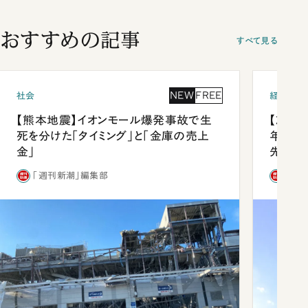
おすすめの記事
すべて見る
NEW
FREE
社会
経済・ビ
【熊本地震】イオンモール爆発事故で生
【就活
死を分けた「タイミング」と「金庫の売上
年会は
金」
先1位
「週刊新潮」編集部
「週