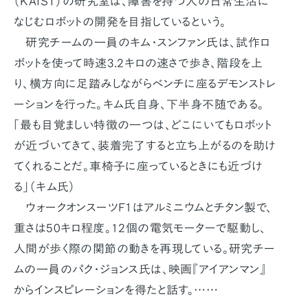
（KAIST）の研究室は、障害を持つ人の日常生活に
なじむロボットの開発を目指しているという。
研究チームの一員のキム・スンファン氏は、試作ロ
ボットを使って時速3.2キロの速さで歩き、階段を上
り、横方向に足踏みしながらベンチに座るデモンストレ
ーションを行った。キム氏自身、下半身不随である。
「最も目覚ましい特徴の一つは、どこにいてもロボット
が近づいてきて、装着完了すると立ち上がるのを助け
てくれることだ。車椅子に座っているときにも近づけ
る」（キム氏）
ウォークオンスーツF1はアルミニウムとチタン製で、
重さは50キロ程度。12個の電気モーターで駆動し、
人間が歩く際の関節の動きを再現している。研究チー
ムの一員のパク・ジョンス氏は、映画『アイアンマン』
からインスピレーションを得たと話す。……