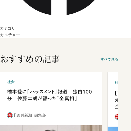
カテゴリ
カルチャー
おすすめの記事
すべて見る
社会
社会
橋本愛に「ハラスメント」報道 独白100
【熊本
分 佐藤二朗が語った「全真相」
死を分
金」
「週刊新潮」編集部
「週