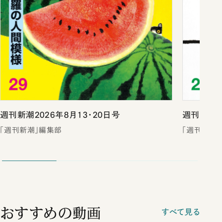
週刊新潮2026年8月13・20日号
週刊新潮2
「週刊新潮」編集部
「週刊新潮
おすすめの動画
すべて見る