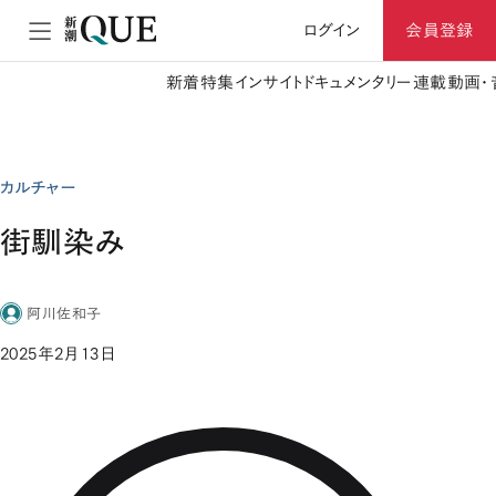
ログイン
会員登録
新着
特集
インサイト
ドキュメンタリー
連載
動画・
カルチャー
街馴染み
阿川佐和子
2025年2月13日