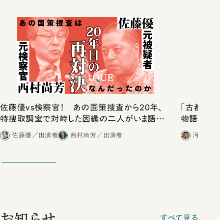
佐藤優vs検察官！ あの国策捜査から20年、
「古都」化
特捜取調室で対峙した因縁の二人がいま語り
物語」にリ
合ったこと
佐藤優／出演者
西村尚芳／出演者
河野有理
お知らせ
すべて見る