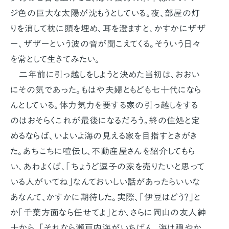
ジ色の巨大な太陽が沈もうとしている。夜、部屋の灯
りを消して枕に頭を埋め、耳を澄ますと、かすかにザザ
ー、ザザーという波の音が聞こえてくる。そういう日々
を常として生きてみたい。
二年前に引っ越しをしようと決めた当初は、おおい
にその気であった。もはや夫婦ともども七十代になら
んとしている。体力気力を要する家の引っ越しをする
のはおそらくこれが最後になるだろう。終の住処と定
めるならば、いよいよ海の見える家を目指すときがき
た。あちこちに喧伝し、不動産屋さんを紹介してもら
い、あわよくば、「ちょうど逗子の家を売りたいと思って
いる人がいてね」なんておいしい話があったらいいな
あなんて、かすかに期待した。実際、「伊豆はどう？」と
か「千葉方面なら任せてよ」とか、さらに岡山の友人紳
士から、「それなら瀬戸内海がいちばん。海は穏やか