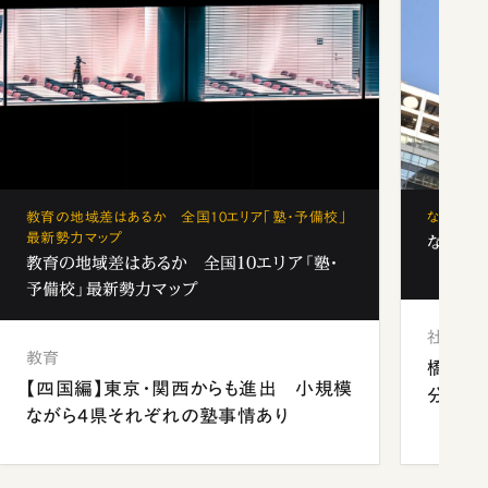
教育の地域差はあるか 全国10エリア「塾・予備校」
なぜ「フ
最新勢力マップ
なぜ「フ
教育の地域差はあるか 全国10エリア「塾・
予備校」最新勢力マップ
社会
教育
橋本愛
【四国編】東京・関西からも進出 小規模
分 佐
ながら4県それぞれの塾事情あり