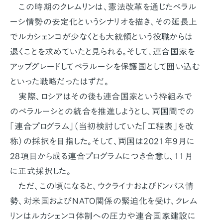
この時期のクレムリンは、憲法改革を通じたベラル
ーシ情勢の安定化というシナリオを描き、その延長上
でルカシェンコが少なくとも大統領という役職からは
退くことを求めていたと見られる。そして、連合国家を
アップグレードしてベラルーシを保護国として囲い込む
といった戦略だったはずだ。
実際、ロシアはその後も連合国家という枠組みで
のベラルーシとの統合を推進しようとし、両国間での
「連合プログラム」（当初検討していた「工程表」を改
称）の採択を目指した。そして、両国は2021年9月に
28項目から成る連合プログラムにつき合意し、11月
に正式採択した。
ただ、この頃になると、ウクライナおよびドンバス情
勢、対米国およびNATO関係の緊迫化を受け、クレム
リンはルカシェンコ体制への圧力や連合国家建設に