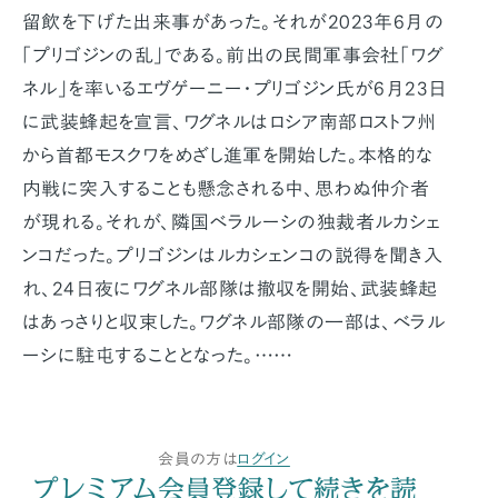
留飲を下げた出来事があった。それが2023年6月の
「プリゴジンの乱」である。前出の民間軍事会社「ワグ
ネル」を率いるエヴゲーニー・プリゴジン氏が6月23日
に武装蜂起を宣言、ワグネルはロシア南部ロストフ州
から首都モスクワをめざし進軍を開始した。本格的な
内戦に突入することも懸念される中、思わぬ仲介者
が現れる。それが、隣国ベラルーシの独裁者ルカシェ
ンコだった。プリゴジンはルカシェンコの説得を聞き入
れ、24日夜にワグネル部隊は撤収を開始、武装蜂起
はあっさりと収束した。ワグネル部隊の一部は、ベラル
ーシに駐屯することとなった。……
会員の方は
ログイン
プレミアム会員登録して続きを読