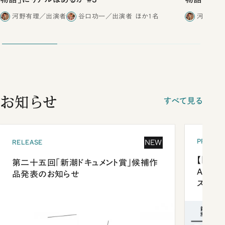
河野有理／出演者
谷口功一／出演者
ほか1名
河野有理
お知らせ
すべて見る
PRESEN
NEW
RELEASE
【「新潮
第二十五回「新潮ドキュメント賞」候補作
Anni
品発表のお知らせ
ズプレ