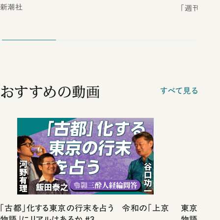
新潮社
「週刊新潮
おすすめの動画
すべて見る
「古都」化する東京の行末を占う 令和の「上京
東京は都心
物語」にリアルはあるか #3
物語」にリ