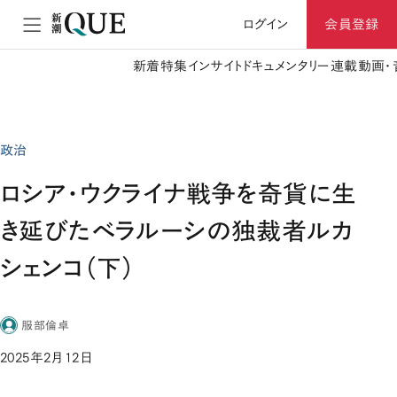
ログイン
会員登録
新着
特集
インサイト
ドキュメンタリー
連載
動画・
政治
ロシア・ウクライナ戦争を奇貨に生
き延びたベラルーシの独裁者ルカ
シェンコ（下）
服部倫卓
2025年2月12日