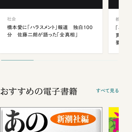
社会
教育
橋本愛に「ハラスメント」報道 独白100
「早実
分 佐藤二朗が語った「全真相」
貫校へ
要だっ
おすすめの電子書籍
すべて見る