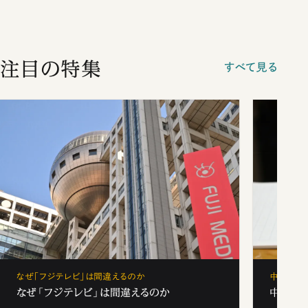
注目の特集
すべて見る
なぜ「フジテレビ」は間違えるのか
中学受験
なぜ「フジテレビ」は間違えるのか
中学受験