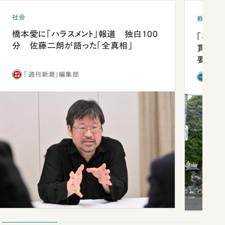
社会
教育
橋本愛に「ハラスメント」報道 独白100
「早実
分 佐藤二朗が語った「全真相」
貫校へ
要だっ
「週刊新潮」編集部
「新