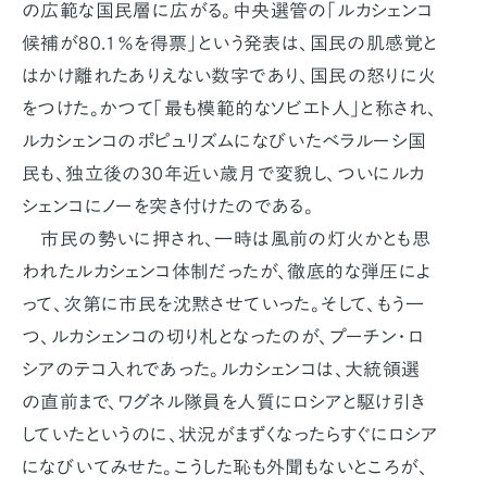
の広範な国民層に広がる。中央選管の「ルカシェンコ
候補が80.1％を得票」という発表は、国民の肌感覚と
はかけ離れたありえない数字であり、国民の怒りに火
をつけた。かつて「最も模範的なソビエト人」と称され、
ルカシェンコのポピュリズムになびいたベラルーシ国
民も、独立後の30年近い歳月で変貌し、ついにルカ
シェンコにノーを突き付けたのである。
市民の勢いに押され、一時は風前の灯火かとも思
われたルカシェンコ体制だったが、徹底的な弾圧によ
って、次第に市民を沈黙させていった。そして、もう一
つ、ルカシェンコの切り札となったのが、プーチン・ロ
シアのテコ入れであった。ルカシェンコは、大統領選
の直前まで、ワグネル隊員を人質にロシアと駆け引き
していたというのに、状況がまずくなったらすぐにロシア
になびいてみせた。こうした恥も外聞もないところが、