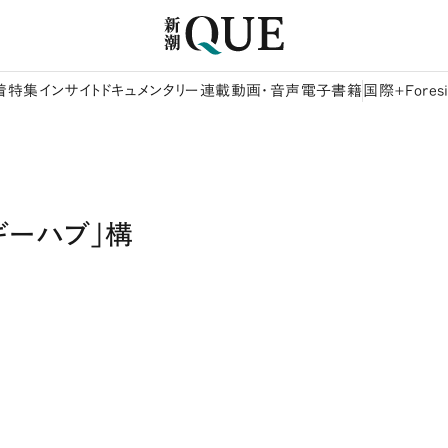
着
特集
インサイト
ドキュメンタリー
連載
動画・音声
電子書籍
国際+Foresi
ギーハブ」構