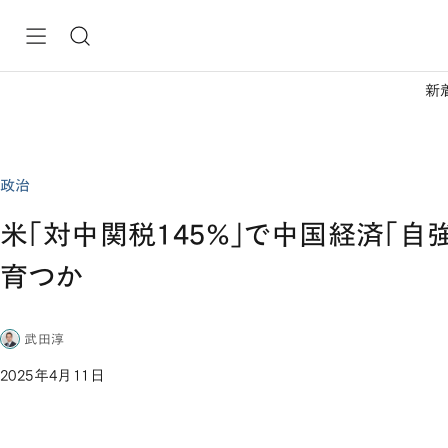
新
政治
米「対中関税145％」で中国経済「自
育つか
武田淳
2025年4月11日