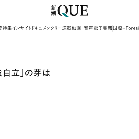
着
特集
インサイト
ドキュメンタリー
連載
動画・音声
電子書籍
国際+Foresi
強自立」の芽は