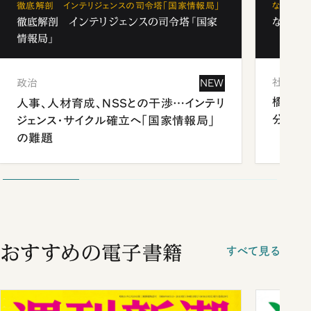
徹底解剖 インテリジェンスの司令塔「国家情報局」
なぜ「フ
徹底解剖 インテリジェンスの司令塔「国家
なぜ「フ
情報局」
社会
政治
NEW
橋本愛
人事、人材育成、NSSとの干渉…インテリ
分 佐
ジェンス・サイクル確立へ「国家情報局」
の難題
おすすめの電子書籍
すべて見る