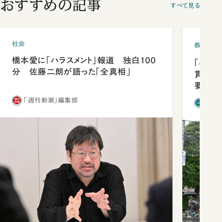
おすすめの記事
すべて見る
社会
教育
橋本愛に「ハラスメント」報道 独白100
「早実
分 佐藤二朗が語った「全真相」
貫校へ
要だっ
「週刊新潮」編集部
「新