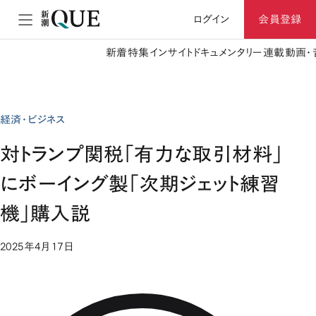
ログイン
会員登録
新着
特集
インサイト
ドキュメンタリー
連載
動画・
経済・ビジネス
対トランプ関税「有力な取引材料」
にボーイング製「次期ジェット練習
機」購入説
2025年4月17日