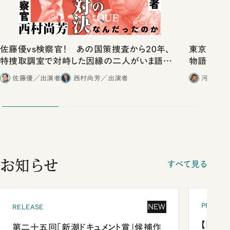
佐藤優vs検察官！ あの国策捜査から20年、
東京は都心
特捜取調室で対峙した因縁の二人がいま語り
物語」にリ
合ったこと
佐藤優／出演者
西村尚芳／出演者
河野有理
お知らせ
すべて見る
PRESEN
NEW
RELEASE
【「新潮
第二十五回「新潮ドキュメント賞」候補作