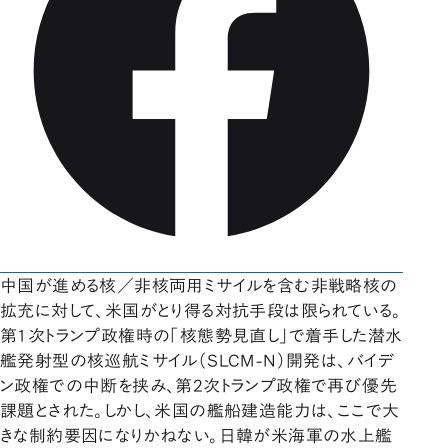
中国が進める核／非核両用ミサイルを含む非戦略核の
拡充に対して、米国がとり得る対抗手段は限られている。
第1次トランプ政権時の「核態勢見直し」で着手した潜水
艦発射型の核巡航ミサイル（SLCM-N）開発は、バイデ
ン政権での中断を挟み、第2次トランプ政権で再び優先
課題とされた。しかし、米国の艦船建造能力は、ここで大
きな制約要因になりかねない。日韓が米海軍の水上艦