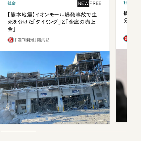
社会
NEW
FREE
社会
橋本愛
【熊本地震】イオンモール爆発事故で生
分 佐
死を分けた「タイミング」と「金庫の売上
金」
「週
「週刊新潮」編集部