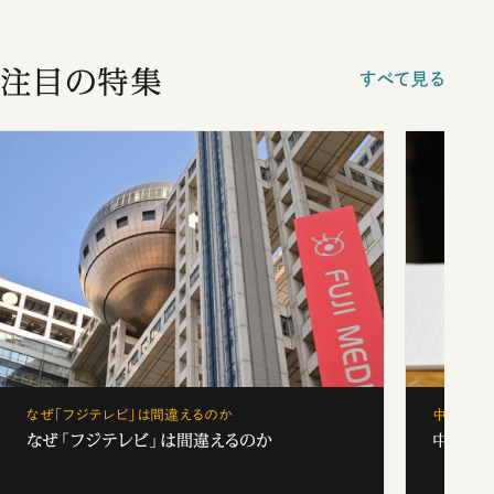
注目の特集
すべて見る
なぜ「フジテレビ」は間違えるのか
中学受験
なぜ「フジテレビ」は間違えるのか
中学受験