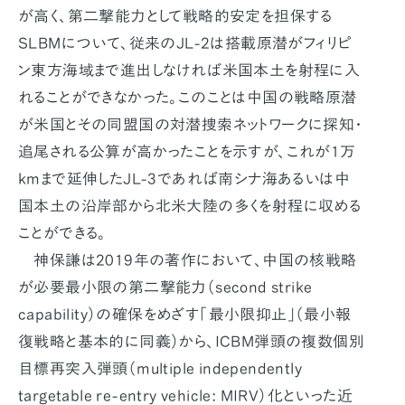
が高く、第二撃能力として戦略的安定を担保する
SLBMについて、従来のJL-2は搭載原潜がフィリピ
ン東方海域まで進出しなければ米国本土を射程に入
れることができなかった。このことは中国の戦略原潜
が米国とその同盟国の対潜捜索ネットワークに探知・
追尾される公算が高かったことを示すが、これが1万
kmまで延伸したJL-3であれば南シナ海あるいは中
国本土の沿岸部から北米大陸の多くを射程に収める
ことができる。
神保謙は2019年の著作において、中国の核戦略
が必要最小限の第二撃能力（second strike
capability）の確保をめざす「最小限抑止」（最小報
復戦略と基本的に同義）から、ICBM弾頭の複数個別
目標再突入弾頭（multiple independently
targetable re-entry vehicle: MIRV）化といった近