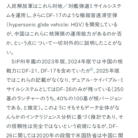
人民解放軍はこれら対地／対艦弾道ミサイルシステ
ムを運用し、さらにDF-17のような極超音速滑空弾
（hypersonic glide vehicle: HGV）を開発している
が、中国はこれらに核弾頭の運用能力があるのか否
か、という点について一切対外的に説明したことがな
い。
SIPRI年鑑の2023年版、2024年版では中国の核
5
戦力にDF-21、DF-17を含めていたが
、2025年版
ではこれらの記載がなくなり、デュアル・ケイパブル・ミ
サイルシステムとしてはDF-26のみが残っている（250
基のランチャーのうち、40％の100基が核バージョン
である、と推定）。このようにそもそもデータ全体がな
んらかのインテリジェンス分析に基づく推計であり、そ
の信頼性は完全ではないという前提になるが、DF-
26に関しては2020年の段階で米国防省は中国に関