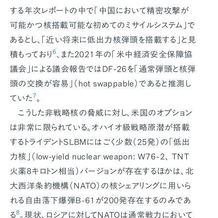
する年次レポートの中で「中国において精密攻撃が
可能かつ核搭載可能な初めてのミサイルシステム」で
あるとし、「近い将来に低出力核弾頭を搭載する」と見
6
積もっており
、また2021年の「米中経済安全保障協
議会」による議会報告ではDF-26を「通常弾頭と核弾
頭の交換が容易」（hot swappable）であると推測し
7
ていた
。
こうした非戦略核の脅威に対し、米国のオプション
は非常に限られている。オハイオ級戦略原潜が搭載
するトライデントSLBMにはごく少数（25発）の「低出
力核」（low-yield nuclear weapon: W76-2、 TNT
火薬8キロトン相当）バージョンが存在するほかは、北
大西洋条約機構（NATO）の核シェアリングに用いら
れる自由落下爆弾B-61が200発存在するのみであ
8
る
。現状、ロシアに対してNATOは通常戦力において