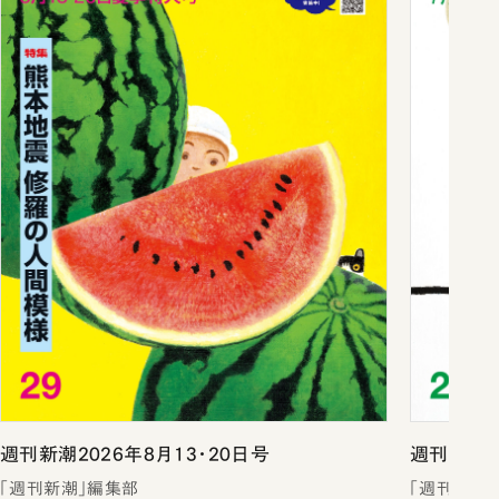
週刊新潮2026年8月13・20日号
週刊新潮2
「週刊新潮」編集部
「週刊新潮