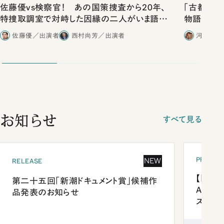
佐藤優vs検察官！ あの国策捜査から20年、
「古都」化
特捜取調室で対峙した因縁の二人がいま語り
物語」にリ
合ったこと
佐藤優／出演者
西村尚芳／出演者
河野有理
お知らせ
すべて見る
PRESEN
NEW
RELEASE
【「新潮
第二十五回「新潮ドキュメント賞」候補作
Anni
品発表のお知らせ
ズプレ