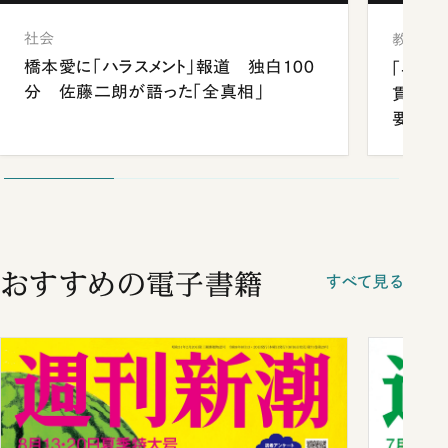
社会
教育
橋本愛に「ハラスメント」報道 独白100
「早実
分 佐藤二朗が語った「全真相」
貫校へ
要だっ
おすすめの電子書籍
すべて見る