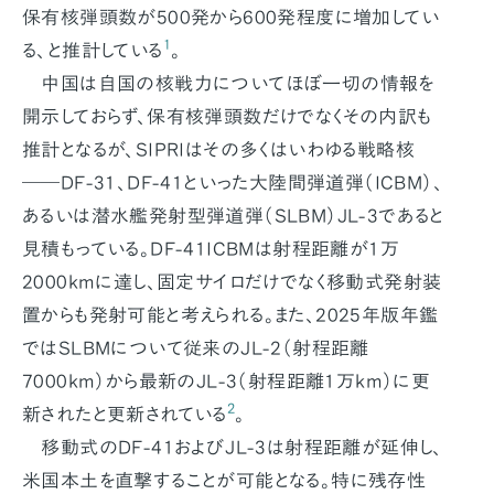
保有核弾頭数が500発から600発程度に増加してい
1
る、と推計している
。
中国は自国の核戦力についてほぼ一切の情報を
開示しておらず、保有核弾頭数だけでなくその内訳も
推計となるが、SIPRIはその多くはいわゆる戦略核
――DF-31、DF-41といった大陸間弾道弾（ICBM）、
あるいは潜水艦発射型弾道弾（SLBM）JL-3であると
見積もっている。DF-41ICBMは射程距離が1万
2000kmに達し、固定サイロだけでなく移動式発射装
置からも発射可能と考えられる。また、2025年版年鑑
ではSLBMについて従来のJL-2（射程距離
7000km）から最新のJL-3（射程距離1万km）に更
2
新されたと更新されている
。
移動式のDF-41およびJL-3は射程距離が延伸し、
米国本土を直撃することが可能となる。特に残存性