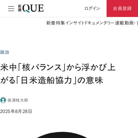
ログイン
会員登録
新着
特集
インサイト
ドキュメンタリー
連載
動画・
政治
米中「核バランス」から浮かび上
がる「日米造船協力」の意味
後瀉桂太郎
2025年8月28日