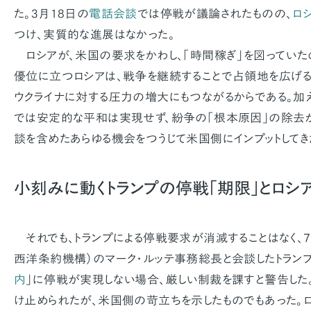
た。3月18日の
電話会談
では停戦が議論されたものの、
ロ
つけ、実質的な進展はなかった。
ロシアが、米国の要求をかわし、「時間稼ぎ」を図っていた
優位に立つロシアは、戦争を継続することで占領地を広げる
ウクライナに対する圧力の増大にもつながるからである。加
では安定的な平和は実現せず、紛争の「根本原因」の除去
談を含めたあらゆる機会をつうじて米国側にインプットしてき
小刻みに動くトランプの停戦「期限」とロシ
それでも、トランプによる停戦要求が消滅することはなく、7
西洋条約機構）のマーク・ルッテ事務総長と会談したトランプ
内
」に停戦が実現しない場合、厳しい制裁を課すと警告した
け止められたが、米国側の苛立ちを示したものでもあった。