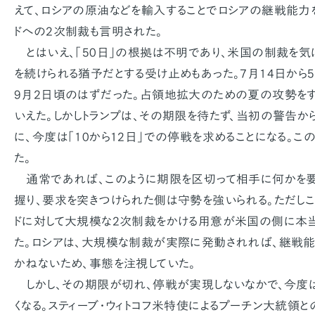
えて、ロシアの原油などを輸入することでロシアの継戦能力
ドへの2次制裁も言明された。
とはいえ、「50日」の根拠は不明であり、米国の制裁を気
を続けられる猶予だとする受け止めもあった。7月14日から
9月2日頃のはずだった。占領地拡大のための夏の攻勢を
いえた。しかしトランプは、その期限を待たず、当初の警告か
に、今度は「10から12日」での停戦を求めることになる。こ
た。
通常であれば、このように期限を区切って相手に何かを
握り、要求を突きつけられた側は守勢を強いられる。ただし
ドに対して大規模な2次制裁をかける用意が米国の側に本
た。ロシアは、大規模な制裁が実際に発動されれば、継戦
かねないため、事態を注視していた。
しかし、その期限が切れ、停戦が実現しないなかで、今度
くなる。スティーブ・ウィトコフ米特使によるプーチン大統領と