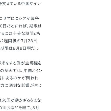
を支えている中国やイン
にせずにロシアが戦争
50日だとすれば、期限は
するには十分な期間とも
ら2週間後の7月28日
の期限は8月8日頃だっ
要求をする側が主導権を
この局面では、中国とイン
当にあるのかが問われ
能力に深刻な影響が生じ
は米国が動かざるをえな
の面会などを経て、8月