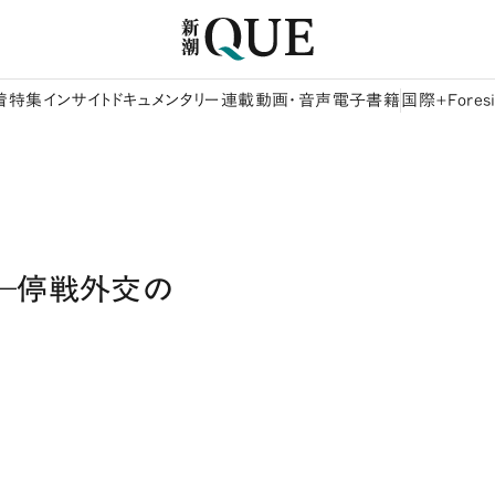
着
特集
インサイト
ドキュメンタリー
連載
動画・音声
電子書籍
国際+Foresi
―停戦外交の