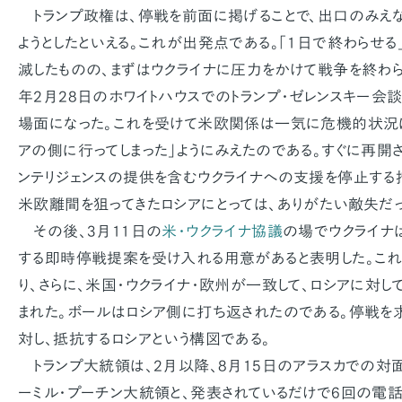
トランプ政権は、停戦を前面に掲げることで、出口のみえ
ようとしたといえる。これが出発点である。「1日で終わらせ
滅したものの、まずはウクライナに圧力をかけて戦争を終わらせ
年2月28日のホワイトハウスでのトランプ・ゼレンスキー会
場面になった。これを受けて米欧関係は一気に危機的状況
アの側に行ってしまった」ようにみえたのである。すぐに再開
ンテリジェンスの提供を含むウクライナへの支援を停止する
米欧離間を狙ってきたロシアにとっては、ありがたい敵失だっ
その後、3月11日の
米・ウクライナ協議
の場でウクライナ
する即時停戦提案を受け入れる用意があると表明した。こ
り、さらに、米国・ウクライナ・欧州が一致して、ロシアに対
まれた。ボールはロシア側に打ち返されたのである。停戦を
対し、抵抗するロシアという構図である。
トランプ大統領は、2月以降、8月15日のアラスカでの対
ーミル・プーチン大統領と、発表されているだけで6回の電