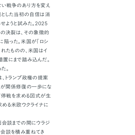
ない戦争のあり方を変え
る」とした当初の自信は消
ようと試みた。2025
談の決裂は、その象徴的
に陥った。米国が「ロシ
されたものの、米国はイ
措置にまで踏み込んだ。
た。
は、トランプ政権の提案
れが関係修復の一歩にな
して停戦を求める図式が生
求める米欧ウクライナに
面会談までの間にウラジ
話会談を積み重ねてき