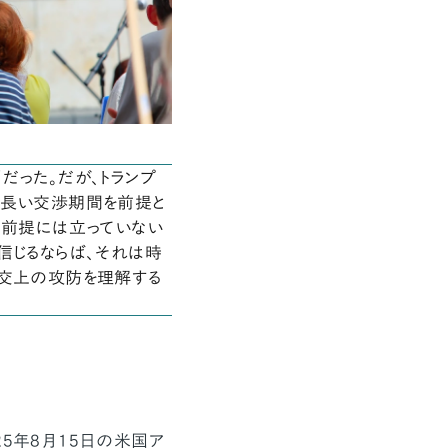
だった。だが、トランプ
は長い交渉期間を前提と
の前提には立っていない
信じるならば、それは時
外交上の攻防を理解する
5年8月15日の米国ア