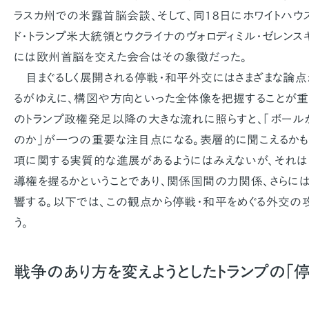
ラスカ州での米露首脳会談、そして、同18日にホワイトハウ
ド・トランプ米大統領とウクライナのヴォロディミル・ゼレン
には欧州首脳を交えた会合はその象徴だった。
目まぐるしく展開される停戦・和平外交にはさまざまな論点
るがゆえに、構図や方向といった全体像を把握することが重要
のトランプ政権発足以降の大きな流れに照らすと、「ボール
のか」が一つの重要な注目点になる。表層的に聞こえるかも
項に関する実質的な進展があるようにはみえないが、それは
導権を握るかということであり、関係国間の力関係、さらに
響する。以下では、この観点から停戦・和平をめぐる外交の
う。
戦争のあり方を変えようとしたトランプの「