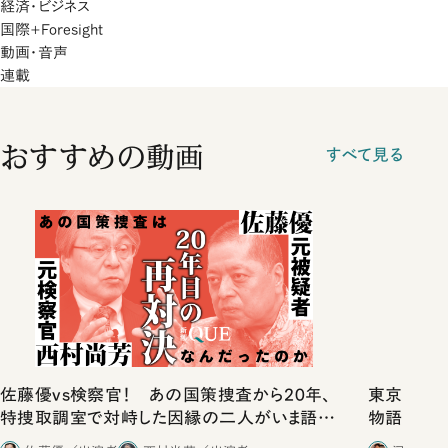
経済・ビジネス
国際+Foresight
動画・音声
連載
おすすめの動画
すべて見る
佐藤優vs検察官！ あの国策捜査から20年、
東京は都心
特捜取調室で対峙した因縁の二人がいま語り
物語」にリ
合ったこと