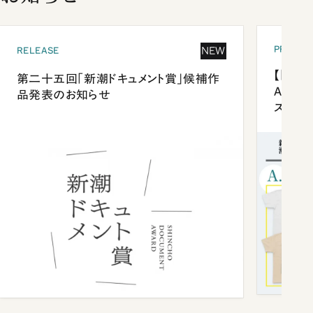
PRESEN
NEW
RELEASE
【「新潮
第二十五回「新潮ドキュメント賞」候補作
Anni
品発表のお知らせ
ズプレ