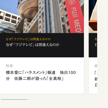
なぜ「フジテレビ」は間違えるのか
石破茂、
なぜ「フジテレビ」は間違えるのか
石破茂、
社会
政治
橋本愛に「ハラスメント」報道 独白100
「楽し
分 佐藤二朗が語った「全真相」
統領と
日米関
が明か
談まで