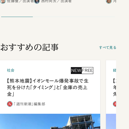
佐藤優／出演者
西村尚芳／出演者
河野有理
おすすめの記事
すべて見る
NEW
FREE
社会
経済・ビ
【熊本地震】イオンモール爆発事故で生
【就活
死を分けた「タイミング」と「金庫の売上
年会は
金」
先1位
「週刊新潮」編集部
「週