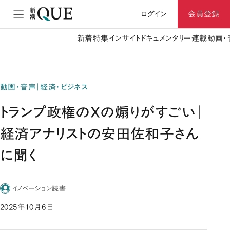
ログイン
会員登録
新着
特集
インサイト
ドキュメンタリー
連載
動画・
動画・音声｜経済・ビジネス
トランプ政権のXの煽りがすごい｜
経済アナリストの安田佐和子さん
に聞く
イノベーション読書
2025年10月6日