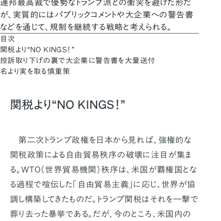
連邦最高裁で優勢なトランプ派との衝突を避けた形だ
が、実質的にはパブリックコメントや大企業への警告書
などを通じて、規制を継続する戦略と考えられる。
目次
関税より“NO KINGS！”
控訴取り下げの裏で大企業に警告書を大量送付
名より実を取る慎重策
関税より“NO KINGS！”
第二次トランプ政権を日本から見れば、強権的な
関税政策による自由貿易秩序の破壊に注目が集ま
る。WTO（世界貿易機関）秩序は、米国が覇権国とな
る過程で喧伝した「自由貿易主義」に応じ、世界が協
調し構築してきたものだ。トランプ関税はそれを一撃で
葬り去った暴挙である。だが、今のところ、米国内の