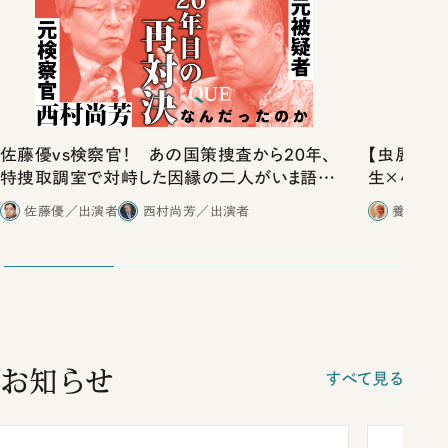
佐藤優vs検察官！ あの国策捜査から20年、
【虫展アン
特捜取調室で対峙した因縁の二人がいま語り
生×小檜山
合ったこと
いね」
佐藤優／出演者
西村尚芳／出演者
養老孟司
お知らせ
すべて見る