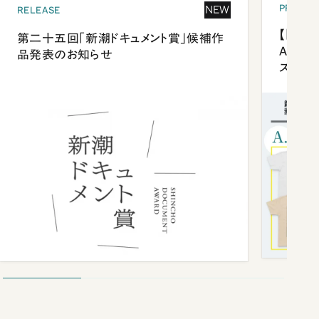
PRESEN
NEW
RELEASE
【「新潮
第二十五回「新潮ドキュメント賞」候補作
Anni
品発表のお知らせ
ズプレ