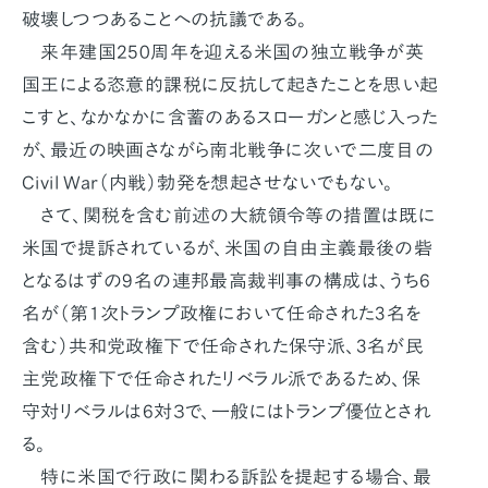
破壊しつつあることへの抗議である。
来年建国250周年を迎える米国の独立戦争が英
国王による恣意的課税に反抗して起きたことを思い起
こすと、なかなかに含蓄のあるスローガンと感じ入った
が、最近の映画さながら南北戦争に次いで二度目の
Civil War（内戦）勃発を想起させないでもない。
さて、関税を含む前述の大統領令等の措置は既に
米国で提訴されているが、米国の自由主義最後の砦
となるはずの9名の連邦最高裁判事の構成は、うち6
名が（第1次トランプ政権において任命された3名を
含む）共和党政権下で任命された保守派、3名が民
主党政権下で任命されたリベラル派であるため、保
守対リベラルは6対３で、一般にはトランプ優位とされ
る。
特に米国で行政に関わる訴訟を提起する場合、最