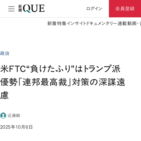
ログイン
会員登録
新着
特集
インサイト
ドキュメンタリー
連載
動画・
政治
米FTC“負けたふり”はトランプ派
優勢「連邦最高裁」対策の深謀遠
慮
近藤剛
2025年10月6日