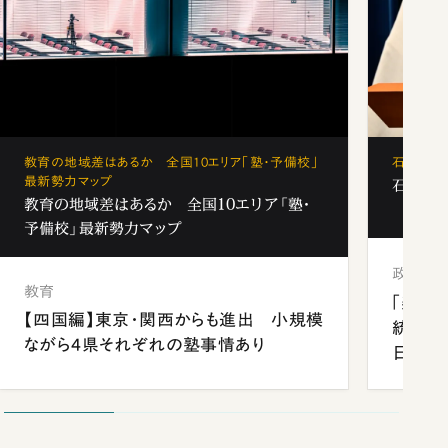
教育の地域差はあるか 全国10エリア「塾・予備校」
石破茂、
最新勢力マップ
石破茂、
教育の地域差はあるか 全国10エリア「塾・
予備校」最新勢力マップ
政治
教育
「楽し
【四国編】東京・関西からも進出 小規模
統領と
ながら4県それぞれの塾事情あり
日米関
が明か
談まで