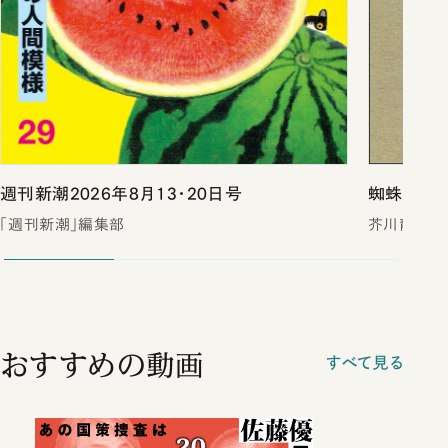
週刊新潮2026年8月13・20日号
蜘蛛の糸・
「週刊新潮」編集部
芥川龍之介
おすすめの動画
すべて見る