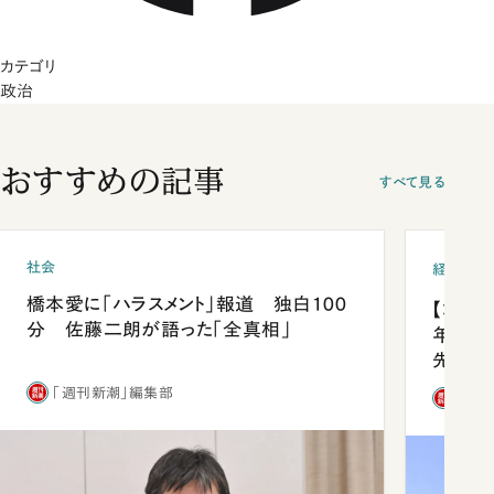
カテゴリ
政治
おすすめの記事
すべて見る
社会
経済・ビ
橋本愛に「ハラスメント」報道 独白100
【コン
分 佐藤二朗が語った「全真相」
年会は
先1位
「週刊新潮」編集部
「週