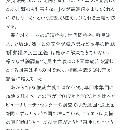
支持を失うのと反比例するように、ディエラが宣言した
とおり「野心も利害もない」AIが最適解を出してくれる
のではないか、という幻想が植え付けられる土壌が広
がる。
悪化する一方の経済格差、世代間格差、移民流
入、少数派、隣国との安全保障危機など長年の問題
を「熟議の民主主義」は確かに解決できていない。
様々な世論調査で、民主主義による国家統治を望む
とする回答は多くの国で減り、権威主義を好む声が
顕著に増えている。
あからさまな権威主義ではなくとも、専門家集団に
統治を託すべしとの声が、2017年と2023年を比べた
ピューリサーチ・センターの調査では先進国・途上国
を問わずほとんどの国で増えている。ディエラは究極
の専門家統治としてAI大臣がとうとう誕生したという