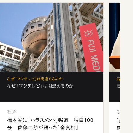
なぜ「フジテレビ」は間違えるのか
石破茂、
なぜ「フジテレビ」は間違えるのか
石破茂、
社会
政治
橋本愛に「ハラスメント」報道 独白100
「楽し
分 佐藤二朗が語った「全真相」
統領と