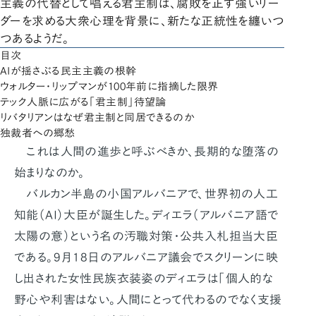
主義の代替として唱える君主制は、腐敗を正す強いリー
ダーを求める大衆心理を背景に、新たな正統性を纏いつ
つあるようだ。
目次
AIが揺さぶる民主主義の根幹
ウォルター・リップマンが100年前に指摘した限界
テック人脈に広がる「君主制」待望論
リバタリアンはなぜ君主制と同居できるのか
独裁者への郷愁
これは人間の進歩と呼ぶべきか、長期的な堕落の
始まりなのか。
バルカン半島の小国アルバニアで、世界初の人工
知能（AI）大臣が誕生した。ディエラ（アルバニア語で
太陽の意）という名の汚職対策・公共入札担当大臣
である。9月18日のアルバニア議会でスクリーンに映
し出された女性民族衣装姿のディエラは「個人的な
野心や利害はない。人間にとって代わるのでなく支援