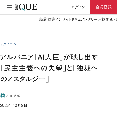
ログイン
会員登録
新着
特集
インサイト
ドキュメンタリー
連載
動画・
テクノロジー
アルバニア「AI大臣」が映し出す
「民主主義への失望」と「独裁へ
のノスタルジー」
杉田弘毅
2025年10月8日