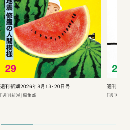
週刊新潮2026年8月13・20日号
週刊新潮2
「週刊新潮」編集部
「週刊新潮