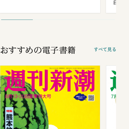
日米関
が明か
談まで
おすすめの電子書籍
すべて見る