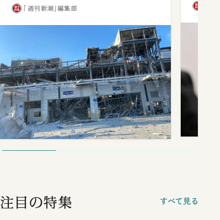
「週
「週刊新潮」編集部
注目の特集
すべて見る