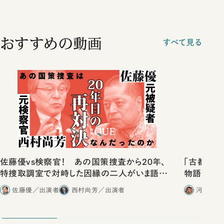
おすすめの動画
すべて見る
佐藤優vs検察官！ あの国策捜査から20年、
「古都」化
特捜取調室で対峙した因縁の二人がいま語り
物語」にリ
合ったこと
佐藤優／出演者
西村尚芳／出演者
河野有理