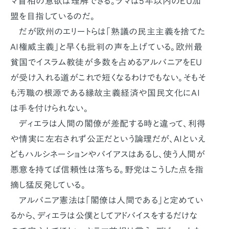
マ首相の意欲は理解できる。ラマは5年以内のEU加
盟を目指しているのだ。
だが欧州のエリートらは「熟議の民主主義を捨てた
AI権威主義」と早くも批判の声を上げている。欧州最
貧国でイスラム教徒が多数を占めるアルバニアをEU
が受け入れる道がこれで短くなるわけでもない。そもそ
も汚職の根源である縁故主義経済や国民文化にAI
は手を付けられない。
ディエラは人間の閣僚が差配する時と違って、利得
や情実に左右されず公正だという論理だが、AIといえ
どもハルシネーションやバイアスはあるし、使う人間が
悪意を持てば信頼性は落ちる。野党はこうした点を指
摘し猛反発している。
アルバニア憲法は「閣僚は人間である」と定めてい
るから、ディエラは公僕としてアドバイスをするだけな