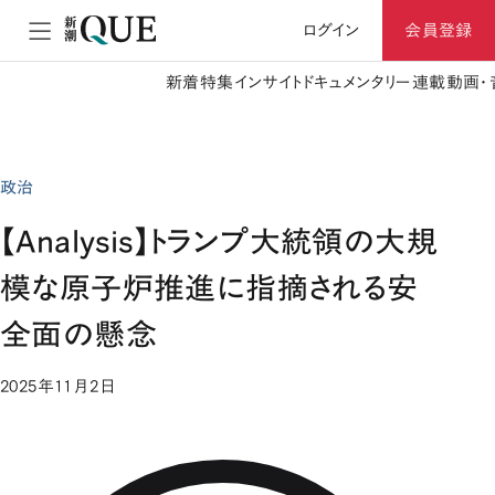
ログイン
会員登録
新着
特集
インサイト
ドキュメンタリー
連載
動画・
政治
【Analysis】トランプ大統領の大規
模な原子炉推進に指摘される安
全面の懸念
2025年11月2日