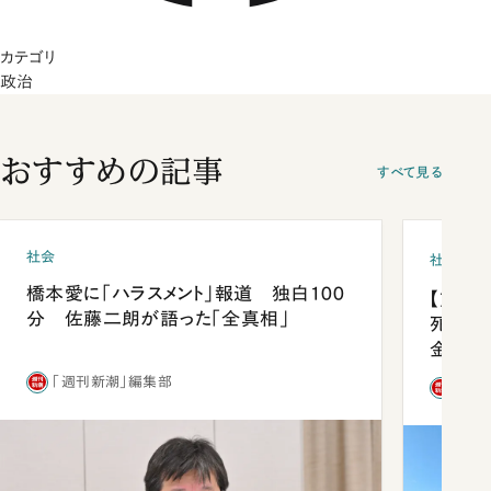
カテゴリ
政治
おすすめの記事
すべて見る
社会
社会
橋本愛に「ハラスメント」報道 独白100
【熊本
分 佐藤二朗が語った「全真相」
死を分
金」
「週刊新潮」編集部
「週