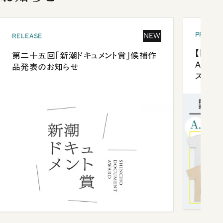
PRESEN
NEW
RELEASE
【「新潮
第二十五回「新潮ドキュメント賞」候補作
Anni
品発表のお知らせ
ズプレ