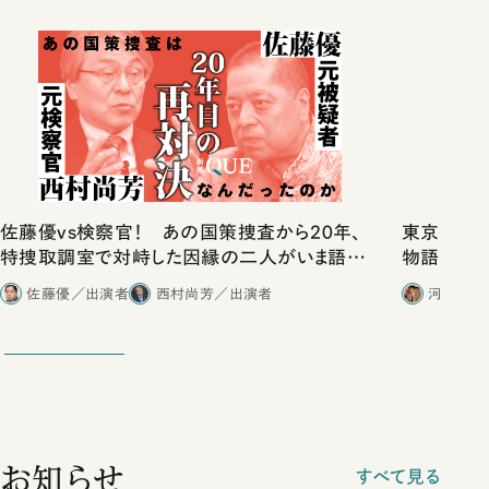
佐藤優vs検察官！ あの国策捜査から20年、
東京は都心
特捜取調室で対峙した因縁の二人がいま語り
物語」にリ
合ったこと
佐藤優／出演者
西村尚芳／出演者
河野有理
お知らせ
すべて見る