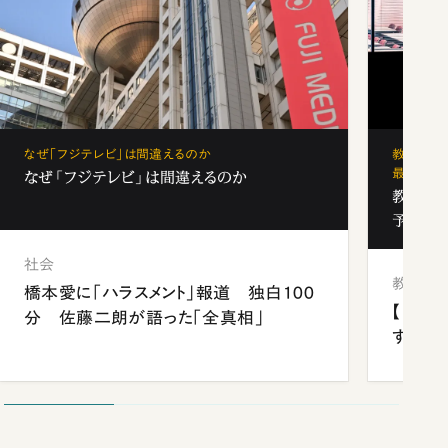
なぜ「フジテレビ」は間違えるのか
教育の地
最新勢力
なぜ「フジテレビ」は間違えるのか
教育の地
予備校
社会
教育
橋本愛に「ハラスメント」報道 独白100
【中国
分 佐藤二朗が語った「全真相」
する“