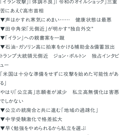
「イラン攻撃」「体調不良」「令和のオイルショック」三重
苦にあえぐ高市首相
▼声はかすれ寒気にめまい…… 健康状態は最悪
▼田中角栄「元側近」が明かす“独自外交”
▼「イラン」への親書案を一蹴
▼石油・ガソリン高に拍車をかける補助金＆備蓄放出
トランプ大統領元側近 ジョン・ボルトン 独占インタビ
ュー
「米国は十分な準備をせずに攻撃を始めた可能性があ
る」
やはり「公立高」志願者が減少 私立高無償化は害悪
でしかない
▼公立の統廃合と共に進む「地域の過疎化」
▼中学受験激化で格差拡大
▼早く勉強をやめられるから私立を選ぶ