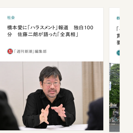
社会
教育
橋本愛に「ハラスメント」報道 独白100
「早実
分 佐藤二朗が語った「全真相」
貫校へ
要だっ
「週刊新潮」編集部
「新