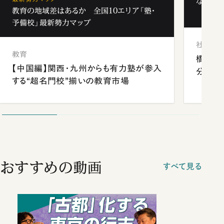
なぜ「フ
教育の地域差はあるか 全国10エリア「塾・
予備校」最新勢力マップ
社会
教育
橋本愛
【中国編】関西・九州からも有力塾が参入
分 佐
する“超名門校”揃いの教育市場
おすすめの動画
すべて見る