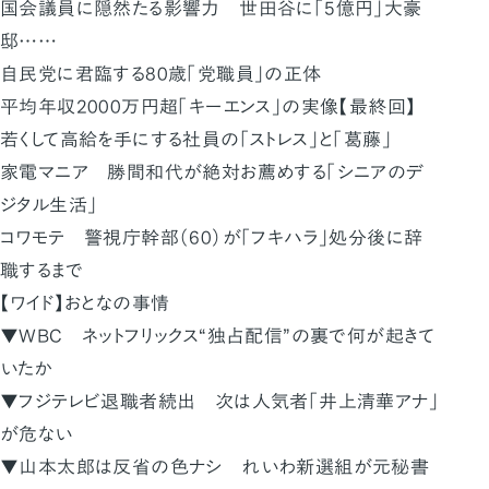
国会議員に隠然たる影響力 世田谷に「5億円」大豪
邸……
自民党に君臨する80歳「党職員」の正体
平均年収2000万円超「キーエンス」の実像【最終回】
若くして高給を手にする社員の「ストレス」と「葛藤」
家電マニア 勝間和代が絶対お薦めする「シニアのデ
ジタル生活」
コワモテ 警視庁幹部（60）が「フキハラ」処分後に辞
職するまで
【ワイド】おとなの事情
▼WBC ネットフリックス“独占配信”の裏で何が起きて
いたか
▼フジテレビ退職者続出 次は人気者「井上清華アナ」
が危ない
▼山本太郎は反省の色ナシ れいわ新選組が元秘書