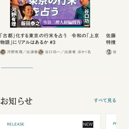
「古都」化する東京の行末を占う 令和の「上京
佐藤優vs
物語」にリアルはあるか #3
特捜取調
合ったこと
河野有理／出演者
谷口功一／出演者
ほか1名
佐藤優／
お知らせ
すべて見る
PRESEN
NEW
RELEASE