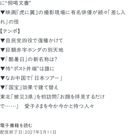
に“恫喝文書”
▼映画『虎に翼』の撮影現場に有名俳優が続々「差し入
れ」の怪
【テンポ】
▼自民党四役で復権かけて
▼巨額赤字ホンダの別天地
▼「酷暑日」の新名称は？
▼侍“ポスト井端”は誰に
▼なお中国で「日本ツアー」
▼『国宝』効果で建て替え
東北「被災3県」を初訪問「お顔を拝見するだけ
で……」 愛子さまを今か今かと待つ人々
電子書籍を読む
配信終了日：2027年3月11日