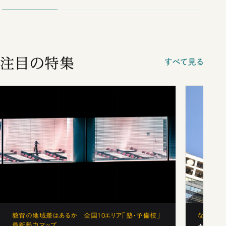
注目の特集
すべて見る
教育の地域差はあるか 全国10エリア「塾・予備校」
なぜ「フ
最新勢力マップ