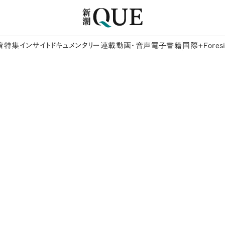
着
特集
インサイト
ドキュメンタリー
連載
動画・音声
電子書籍
国際+Foresi