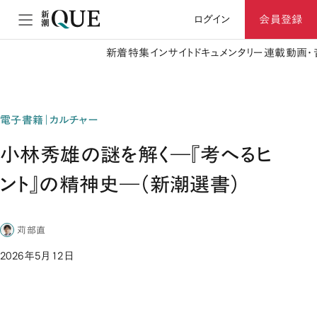
ログイン
会員登録
新着
特集
インサイト
ドキュメンタリー
連載
動画・
電子書籍｜カルチャー
小林秀雄の謎を解く―『考へるヒ
ント』の精神史―（新潮選書）
苅部直
2026年5月12日