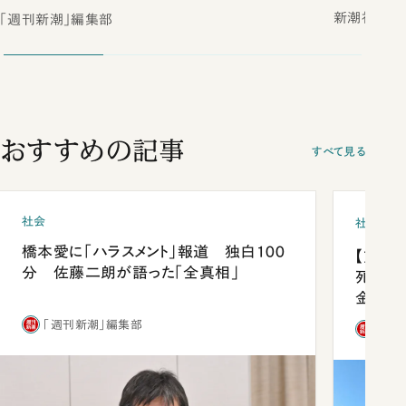
新潮社
「週刊新潮」編集部
おすすめの記事
すべて見る
社会
社会
橋本愛に「ハラスメント」報道 独白100
【熊本
分 佐藤二朗が語った「全真相」
死を分
金」
「週刊新潮」編集部
「週