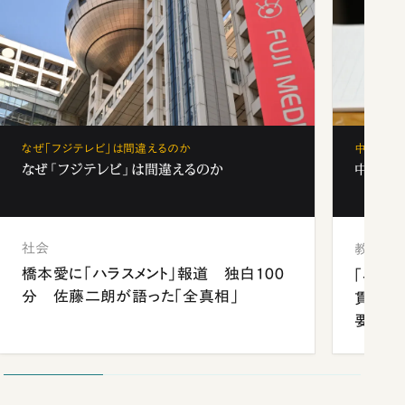
なぜ「フジテレビ」は間違えるのか
中学受験
なぜ「フジテレビ」は間違えるのか
中学受験
社会
教育
橋本愛に「ハラスメント」報道 独白100
「早実
分 佐藤二朗が語った「全真相」
貫校へ
要だっ