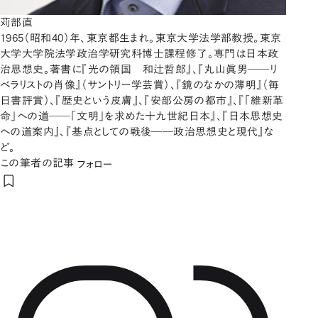
苅部直
1965（昭和40）年、東京都生まれ。東京大学法学部教授。東京
大学大学院法学政治学研究科博士課程修了。専門は日本政
治思想史。著書に『光の領国 和辻哲郎』、『丸山眞男――リ
ベラリストの肖像』（サントリー学芸賞）、『鏡のなかの薄明』（毎
日書評賞）、『歴史という皮膚』、『安部公房の都市』、『「維新革
命」への道――「文明」を求めた十九世紀日本』、『日本思想史
への道案内』、『基点としての戦後――政治思想史と現代』な
ど。
この筆者の記事
フォロー