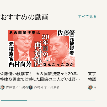
おすすめの動画
すべて見る
佐藤優vs検察官！ あの国策捜査から20年、
東京は都心
特捜取調室で対峙した因縁の二人がいま語り
物語」にリ
合ったこと
佐藤優／出演者
西村尚芳／出演者
河野有理