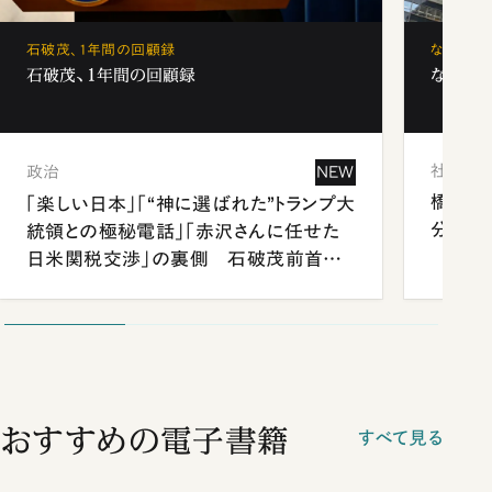
石破茂、1年間の回顧録
なぜ「フ
石破茂、1年間の回顧録
なぜ「フ
社会
政治
NEW
橋本愛
「楽しい日本」「“神に選ばれた”トランプ大
分 佐
統領との極秘電話」「赤沢さんに任せた
日米関税交渉」の裏側 石破茂前首相
が明かす施政方針演説から日米首脳会
談まで
おすすめの電子書籍
すべて見る