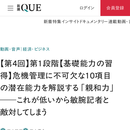
ログイン
会員登録
新着
特集
インサイト
ドキュメンタリー
連載
動画・
動画・音声｜経済・ビジネス
【第4回】第1段階【基礎能力の習
得】危機管理に不可欠な10項目
の潜在能力を解説する 「親和力」
――これが低いから敏腕記者と
敵対してしまう