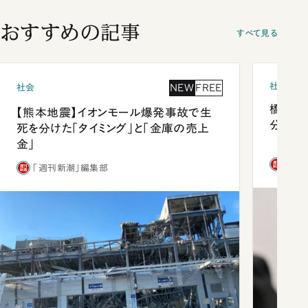
おすすめの記事
すべて見る
社会
NEW
FREE
社会
橋本愛
【熊本地震】イオンモール爆発事故で生
分 佐
死を分けた「タイミング」と「金庫の売上
金」
「週
「週刊新潮」編集部