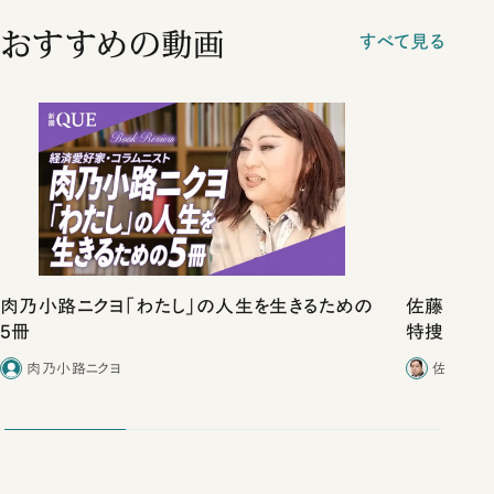
おすすめの動画
すべて見る
肉乃小路ニクヨ「わたし」の人生を生きるための
佐藤優vs
5冊
特捜取調
合ったこと
肉乃小路ニクヨ
佐藤優／