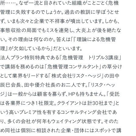
所……。なぜ一流と目されていた組織がことごとく危機
管理に失敗するのでしょうか。過去の教訓に学ぼうとせ
ず、いまも次々と企業で不祥事が噴出しています。しかも、
事態収拾の局面でもミスを連発し、大炎上が後を絶たな
い。その理由は何なのか。答えは「『理論による危機管
理』が欠如しているから」だといいます。
法人プラン特別特典である「危機管理 トリプル3講座」
で講師を務めるのは「危機管理コンサルタント」の草分け
として業界をリードする「株式会社リスク・ヘッジ」の田中
辰巳会長、田中優介社長のお二人です。「リスク・ヘッ
ジ」は一般からは顧客を募らず、HPも持ちません。「受託
は各業界につき1社限定。クライアントは計30社まで」と
いう高いプレミア性を有するコンサルティング会社であ
り、多くの会社が何年もウェイティング状態です。そのた
め同社は個別に相談された企業・団体にはスポットで講