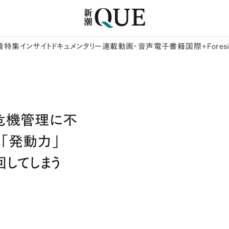
着
特集
インサイト
ドキュメンタリー
連載
動画・音声
電子書籍
国際+Foresi
】危機管理に不
「発動力」
してしまう