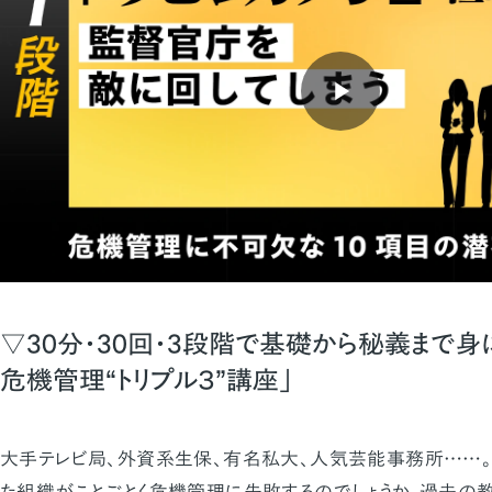
▽30分・30回・3段階で基礎から秘義まで身
危機管理“トリプル３”講座」
大手テレビ局、外資系生保、有名私大、人気芸能事務所……。
た組織がことごとく危機管理に失敗するのでしょうか。過去の教