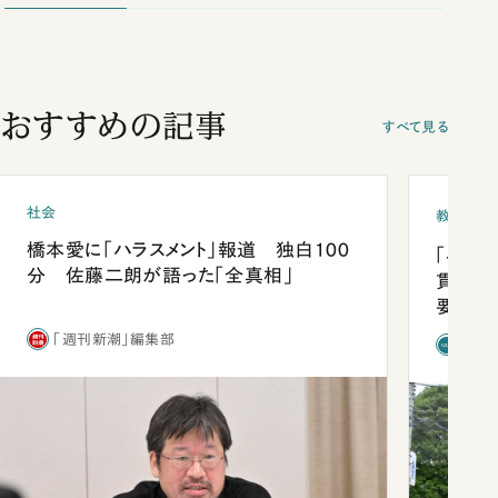
おすすめの記事
すべて見る
社会
教育
橋本愛に「ハラスメント」報道 独白100
「早実
分 佐藤二朗が語った「全真相」
貫校へ
要だっ
「週刊新潮」編集部
「新