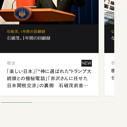
石破茂、1年間の回顧録
なぜ「フ
石破茂、1年間の回顧録
なぜ「フ
社会
政治
NEW
橋本愛
「楽しい日本」「“神に選ばれた”トランプ大
分 佐
統領との極秘電話」「赤沢さんに任せた
日米関税交渉」の裏側 石破茂前首相
が明かす施政方針演説から日米首脳会
談まで