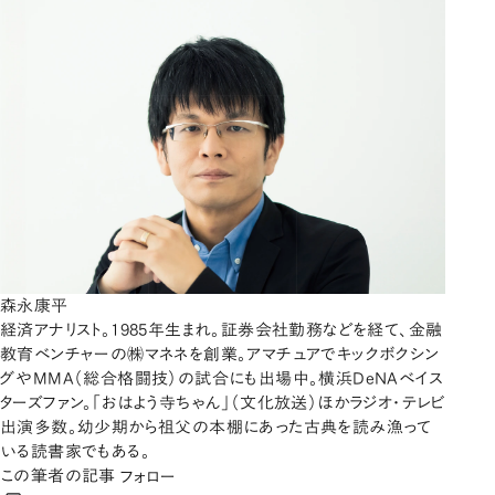
森永康平
経済アナリスト。1985年生まれ。証券会社勤務などを経て、金融
教育ベンチャーの㈱マネネを創業。アマチュアでキックボクシン
グやMMA（総合格闘技）の試合にも出場中。横浜DeNAベイス
ターズファン。「おはよう寺ちゃん」（文化放送）ほかラジオ・テレビ
出演多数。幼少期から祖父の本棚にあった古典を読み漁って
いる読書家でもある。
この筆者の記事
フォロー