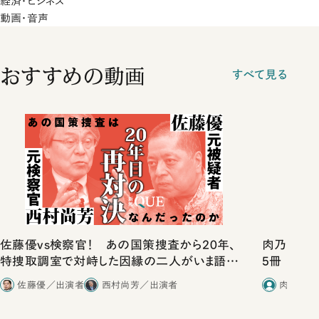
経済・ビジネス
動画・音声
おすすめの動画
すべて見る
佐藤優vs検察官！ あの国策捜査から20年、
肉乃小路ニ
特捜取調室で対峙した因縁の二人がいま語り
5冊
合ったこと
佐藤優／出演者
西村尚芳／出演者
肉乃小路