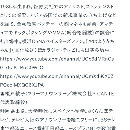
1985年生まれ。証券会社でのアナリスト、ストラテジスト
としての業務、アジア各国での新規事業の立ち上げなど
を経て、金融教育ベンチャーの㈱マネネを創業。アマチ
ュアでキックボクシングやMMA（総合格闘技）の試合に
も出場中。横浜DeNAベイスターズファン。「おはよう寺ち
ゃん」（文化放送）ほかラジオ・テレビにも出演多数中。
https://www.youtube.com/channel/UCo6dMRnCs
Gl76JK_BnC0W-Q
https://www.youtube.com/channel/UCmXdiKX0Z
POocIMXQG6XJPA
👤榎戸教子（フリーアナウンサー／株式会社PICANTE
代表取締役）
静岡県出身。大学時代にスペインへ留学。さくらんぼテ
レビ、テレビ大阪のアナウンサーを経てフリーに。BSテレ
東で経済ニュース番組「日経ニュースプラス９」や政治番