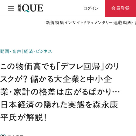
ログイン
会員登録
新着
特集
インサイト
ドキュメンタリー
連載
動画・
動画・音声｜経済・ビジネス
この物価高でも「デフレ回帰」のリ
スクが？ 儲かる大企業と中小企
業・家計の格差は広がるばかり…
日本経済の隠れた実態を森永康
平氏が解説！