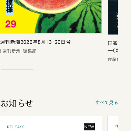
週刊新潮2026年8月13・20日号
国家の罠
―（新潮文
「週刊新潮」編集部
佐藤優
お知らせ
すべて見る
PRESEN
NEW
RELEASE