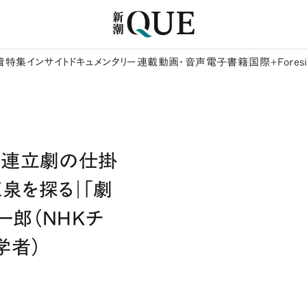
着
特集
インサイト
ドキュメンタリー
連載
動画・音声
電子書籍
国際+Foresi
の連立劇の仕掛
泉を探る｜「劇
一郎（NHKチ
学者）