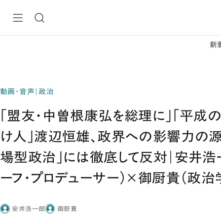
新
動画・音声｜政治
「盟友・中曽根康弘を総理に」「平成
け人」渡辺恒雄、政界への影響力の源
場型政治」には徹底して反対｜安井浩
ーフ・プロデューサー）×御厨貴（政治
安井浩一郎
御厨貴