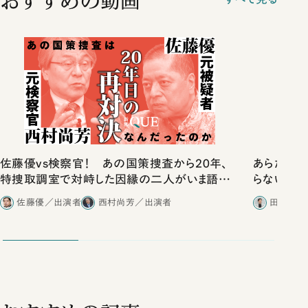
おすすめの動画
佐藤優vs検察官！ あの国策捜査から20年、
あらためて
特捜取調室で対峙した因縁の二人がいま語り
らない腐ら
合ったこと
佐藤優／出演者
西村尚芳／出演者
田内学／