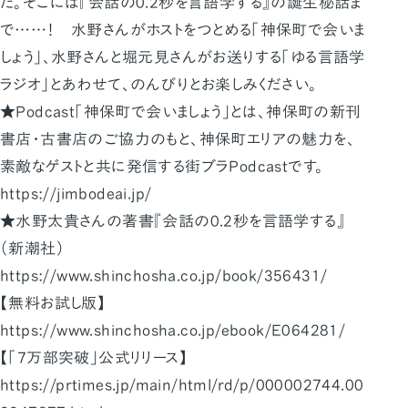
た。そこには『会話の0.2秒を言語学する』の誕生秘話ま
で……！ 水野さんがホストをつとめる「神保町で会いま
しょう」、水野さんと堀元見さんがお送りする「ゆる言語学
ラジオ」とあわせて、のんびりとお楽しみください。
★Podcast「神保町で会いましょう」とは、神保町の新刊
書店・古書店のご協力のもと、神保町エリアの魅力を、
素敵なゲストと共に発信する街ブラPodcastです。
https://jimbodeai.jp/
★水野太貴さんの著書『会話の0.2秒を言語学する』
（新潮社）
https://www.shinchosha.co.jp/book/356431/
【無料お試し版】
https://www.shinchosha.co.jp/ebook/E064281/
【「7万部突破」公式リリース】
https://prtimes.jp/main/html/rd/p/000002744.00