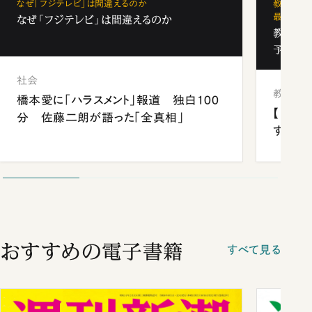
なぜ「フジテレビ」は間違えるのか
教育の地
最新勢力
なぜ「フジテレビ」は間違えるのか
教育の地
予備校
社会
教育
橋本愛に「ハラスメント」報道 独白100
【中国
分 佐藤二朗が語った「全真相」
する“
おすすめの電子書籍
すべて見る