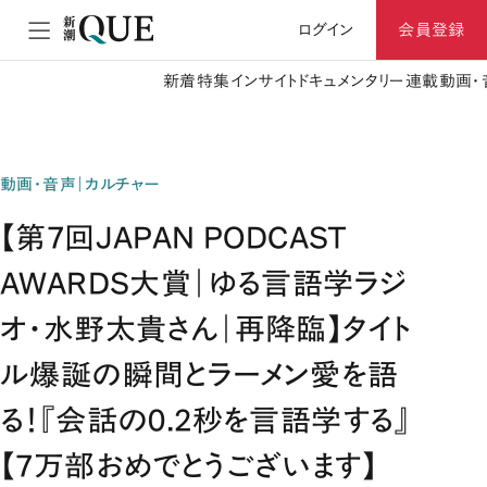
ログイン
会員登録
新着
特集
インサイト
ドキュメンタリー
連載
動画・
動画・音声｜カルチャー
【第7回JAPAN PODCAST
AWARDS大賞｜ゆる言語学ラジ
オ・水野太貴さん｜再降臨】タイト
ル爆誕の瞬間とラーメン愛を語
る！『会話の0.2秒を言語学する』
【7万部おめでとうございます】