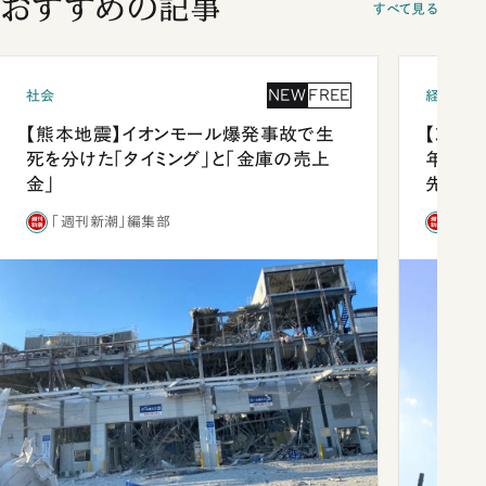
おすすめの記事
すべて見る
NEW
FREE
社会
経済・ビ
【熊本地震】イオンモール爆発事故で生
【就活
死を分けた「タイミング」と「金庫の売上
年会は
金」
先1位
「週刊新潮」編集部
「週