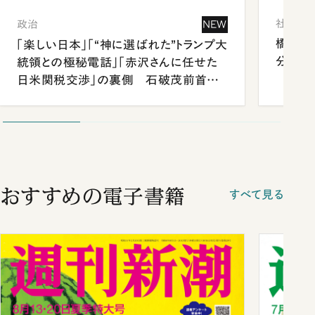
社会
政治
NEW
橋本愛
「楽しい日本」「“神に選ばれた”トランプ大
分 佐
統領との極秘電話」「赤沢さんに任せた
日米関税交渉」の裏側 石破茂前首相
が明かす施政方針演説から日米首脳会
談まで
おすすめの電子書籍
すべて見る