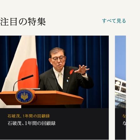
注目の特集
すべて見る
石破茂、1年間の回顧録
なぜ「フ
石破茂、1年間の回顧録
なぜ「フ