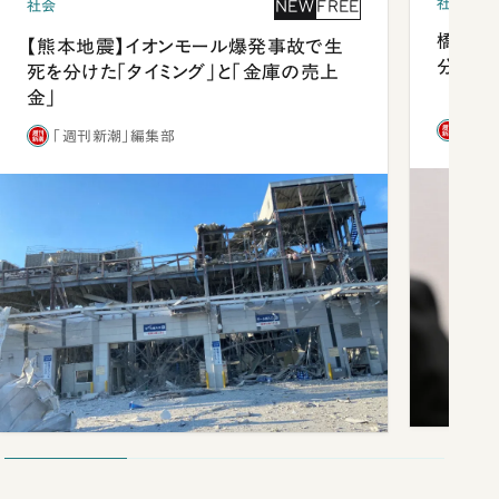
社会
NEW
FREE
社会
橋本愛
【熊本地震】イオンモール爆発事故で生
分 佐
死を分けた「タイミング」と「金庫の売上
金」
「週
「週刊新潮」編集部