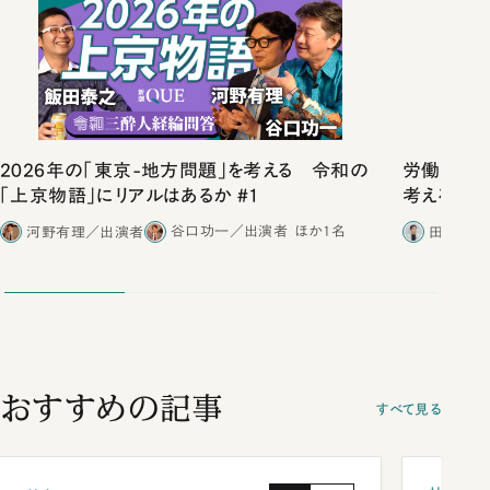
2026年の「東京-地方問題」を考える 令和の
労働は希少
「上京物語」にリアルはあるか #1
考える
河野有理／出演者
谷口功一／出演者
ほか1名
田内学／
おすすめの記事
すべて見る