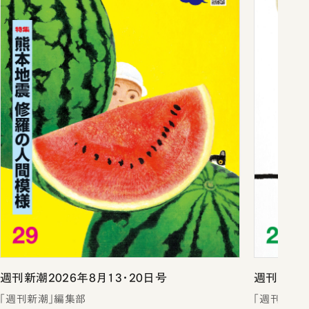
週刊新潮2026年8月13・20日号
週刊新潮2
「週刊新潮」編集部
「週刊新潮