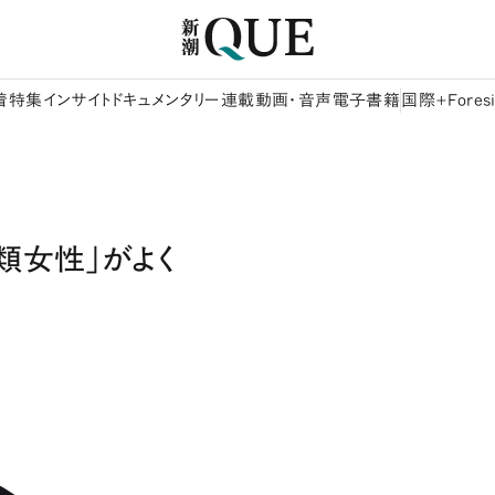
着
特集
インサイト
ドキュメンタリー
連載
動画・音声
電子書籍
国際+Foresi
類女性」がよく