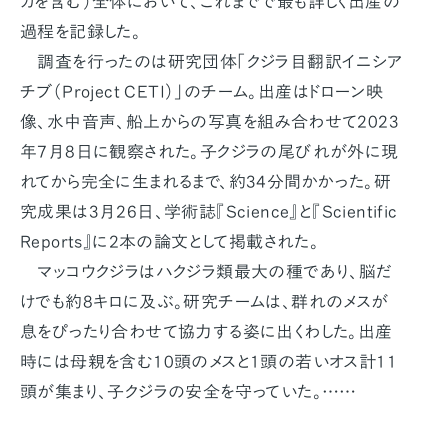
カを含む）全体において、これまでで最も詳しく出産の
過程を記録した。
調査を行ったのは研究団体「クジラ目翻訳イニシア
チブ（Project CETI）」のチーム。出産はドローン映
像、水中音声、船上からの写真を組み合わせて2023
年7月8日に観察された。子クジラの尾びれが外に現
れてから完全に生まれるまで、約34分間かかった。研
究成果は3月26日、学術誌『Science』と『Scientific
Reports』に2本の論文として掲載された。
マッコウクジラはハクジラ類最大の種であり、脳だ
けでも約8キロに及ぶ。研究チームは、群れのメスが
息をぴったり合わせて協力する姿に出くわした。出産
時には母親を含む10頭のメスと1頭の若いオス計11
頭が集まり、子クジラの安全を守っていた。……