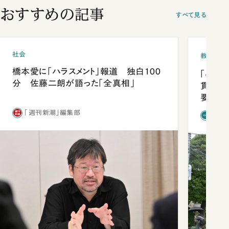
おすすめの記事
すべて見る
社会
教育
橋本愛に「ハラスメント」報道 独白100
「早実
分 佐藤二朗が語った「全真相」
貫校へ
要だっ
「週刊新潮」編集部
「新