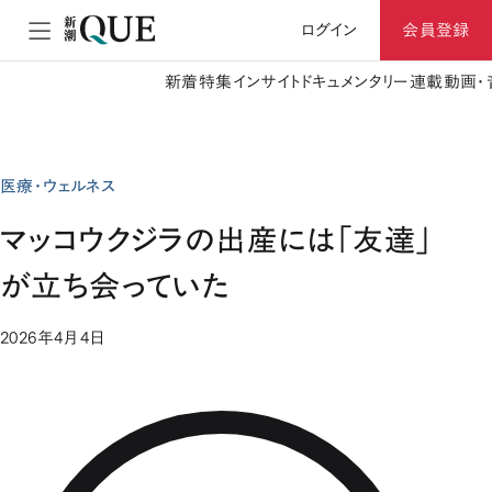
ログイン
会員登録
新着
特集
インサイト
ドキュメンタリー
連載
動画・
医療・ウェルネス
マッコウクジラの出産には「友達」
が立ち会っていた
2026年4月4日