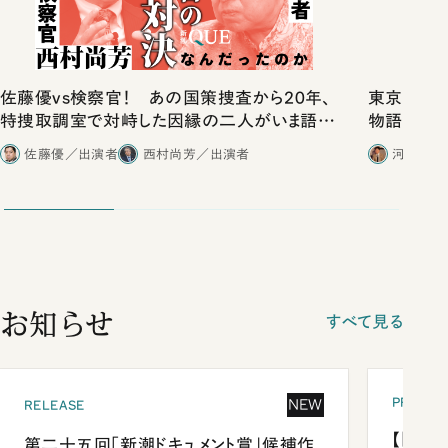
佐藤優vs検察官！ あの国策捜査から20年、
東京は都心
特捜取調室で対峙した因縁の二人がいま語り
物語」にリ
合ったこと
佐藤優／出演者
西村尚芳／出演者
河野有理
お知らせ
すべて見る
PRESEN
NEW
RELEASE
【「新潮
第二十五回「新潮ドキュメント賞」候補作