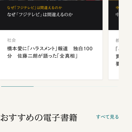
なぜ「フジテレビ」は間違えるのか
中学受験
なぜ「フジテレビ」は間違えるのか
中学受験
社会
教育
橋本愛に「ハラスメント」報道 独白100
「早実
分 佐藤二朗が語った「全真相」
貫校へ
要だっ
おすすめの電子書籍
すべて見る