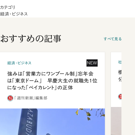
カテゴリ
経済・ビジネス
おすすめの記事
すべて見る
社会
NEW
経済・ビジネス
橋本愛
強みは「営業力にワンプール制」忘年会
分 佐
は「東京ドーム」 早慶大生の就職先1位
になった「ベイカレント」の正体
「週
「週刊新潮」編集部