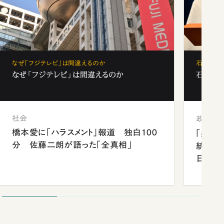
なぜ「フジテレビ」は間違えるのか
石破茂、
なぜ「フジテレビ」は間違えるのか
石破茂、
社会
政治
橋本愛に「ハラスメント」報道 独白100
「楽し
分 佐藤二朗が語った「全真相」
統領と
日米関
が明か
談まで