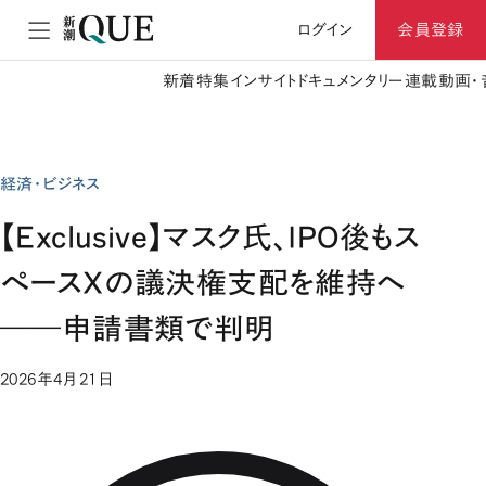
ログイン
会員登録
新着
特集
インサイト
ドキュメンタリー
連載
動画・
経済・ビジネス
【Exclusive】マスク氏、IPO後もス
ペースXの議決権支配を維持へ
――申請書類で判明
2026年4月21日