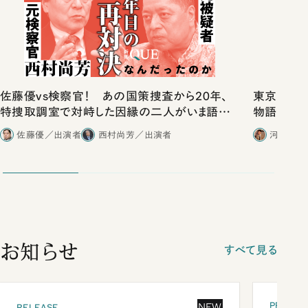
佐藤優vs検察官！ あの国策捜査から20年、
東京は都心
特捜取調室で対峙した因縁の二人がいま語り
物語」にリ
合ったこと
佐藤優／出演者
西村尚芳／出演者
河野有理
お知らせ
すべて見る
PRESEN
NEW
RELEASE