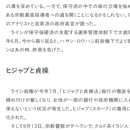
の溝を深めている。一方で、保守派の中での彼の立場を強
ある宗教最高指導者への道を開くことになるかもしれない。
のアナリストと改革派の政府高官が語った。
ライシが保守強硬派の支配する選挙管理体制下で大統
年6月。今から振り返ると、ハサン・ロウハニ前政権下でよ
ンはあの時、終焉を告げた。
ヒジャブと貞操
ライシ政権が今年7月、「ヒジャブと貞操法」施行の徹底を
締め付けが厳しくなり、女性が一部の銀行や政府機関に入
使えないという状況が発生した。ヒジャブ（スカーフ）の着用
化された。
そして9月13日、宗教警察がテヘランで、クルド系イラン人