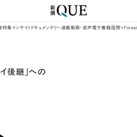
着
特集
インサイト
ドキュメンタリー
連載
動画・音声
電子書籍
国際+Foresi
メネイ後継」への