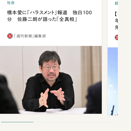
社会
経済・ビ
橋本愛に「ハラスメント」報道 独白100
【コン
分 佐藤二朗が語った「全真相」
年会は
先1位
「週刊新潮」編集部
「週