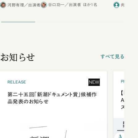
河野有理／出演者
谷口功一／出演者
ほか1名
肉乃小路
お知らせ
すべて見る
PRESEN
NEW
RELEASE
【「新潮
第二十五回「新潮ドキュメント賞」候補作
Anni
品発表のお知らせ
ズプレ