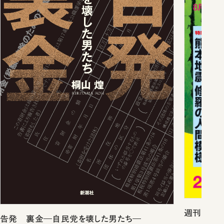
週刊新潮2
告発 裏金―自民党を壊した男たち―