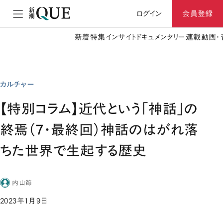
ログイン
会員登録
新着
特集
インサイト
ドキュメンタリー
連載
動画・
カルチャー
【特別コラム】近代という「神話」の
終焉（7・最終回）神話のはがれ落
ちた世界で生起する歴史
内山節
2023年1月9日