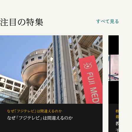
注目の特集
すべて見る
なぜ「フジテレビ」は間違えるのか
教育の地
最新勢力
なぜ「フジテレビ」は間違えるのか
教育の地
予備校