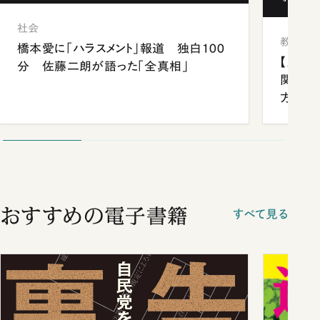
社会
教育
橋本愛に「ハラスメント」報道 独白100
【九州
分 佐藤二朗が語った「全真相」
関西資
方
おすすめの電子書籍
すべて見る