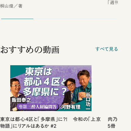
「週刊新潮
桐山煌／著
おすすめの動画
すべて見る
東京は都心４区と「多摩県」に?! 令和の「上京
肉乃小路ニ
物語」にリアルはあるか #2
5冊