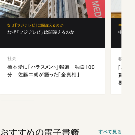
なぜ「フジテレビ」は間違えるのか
中学受験
なぜ「フジテレビ」は間違えるのか
中学受験
社会
教育
橋本愛に「ハラスメント」報道 独白100
「早実
分 佐藤二朗が語った「全真相」
貫校へ
要だっ
おすすめの電子書籍
すべて見る