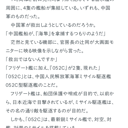
周囲に、4隻の艦船が集結している。いずれも、中国
軍のものだった。
中国軍が救出しようとしているのだろうか。
「中国艦船が、『海隼』を拿捕するつもりのようだ」
茫然と見ている磯部に、官房長の辻岡が大画面モ
ニターに映る映像を示しながら言った。
「救出ではないんですか」
「フリゲート艦に加え、『052C』が2隻、現れた」
「052C」とは、中国人民解放軍海軍ミサイル駆逐艦
052C型駆逐艦のことだ。
フリゲート艦は、船団保護や哨戒が目的で、以前か
ら、日本近海で目撃されているが、ミサイル駆逐艦は、
その名の通り敵を駆逐するのが目的だ。
しかも、「052C」は、最新鋭ミサイル艦で、対空、対
艦、対潜のミサイルを搭載している。