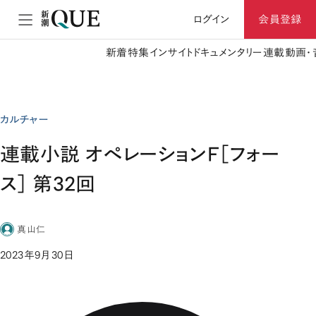
ログイン
会員登録
新着
特集
インサイト
ドキュメンタリー
連載
動画・
カルチャー
連載小説 オペレーションF［フォー
ス］ 第32回
真山仁
2023年9月30日