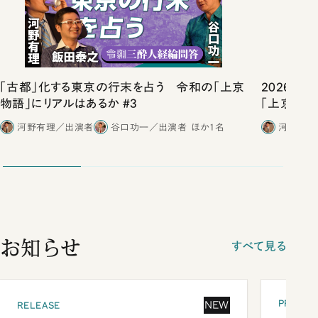
「古都」化する東京の行末を占う 令和の「上京
2026年
物語」にリアルはあるか #3
「上京物語
河野有理／出演者
谷口功一／出演者
ほか1名
河野有理
お知らせ
すべて見る
PRESEN
NEW
RELEASE