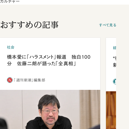
カルチャー
おすすめの記事
すべて見る
社会
経済・ビ
橋本愛に「ハラスメント」報道 独白100
“稼ぎ
分 佐藤二朗が語った「全真相」
新社長
「週刊新潮」編集部
前田