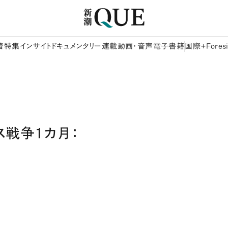
着
特集
インサイト
ドキュメンタリー
連載
動画・音声
電子書籍
国際+Foresi
ース戦争１カ月：