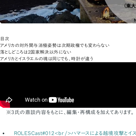
目次
アメリカの対外関与消極姿勢は次期政権でも変わらない
落としどころは2国家解決以外にない
アメリカとイスラエルの魂は同じでも、時計が違う
※3氏の鼎談内容をもとに、編集・再構成を加えてあります。
ROLESCast#012<br />ハマースによる越境攻撃