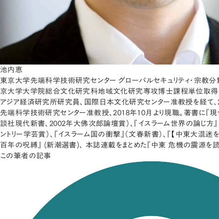
池内恵
東京大学先端科学技術研究センター グローバルセキュリティ・宗教分野
京大学大学院総合文化研究科地域文化研究専攻博士課程単位取得
アジア経済研究所研究員、国際日本文化研究センター准教授を経て、2
先端科学技術研究センター准教授、2018年10月より現職。著書に『
談社現代新書、2002年大佛次郎論壇賞）、『イスラーム世界の論じ方』
ントリー学芸賞）、『イスラーム国の衝撃』（文春新書）、『【中東大混迷を
百年の呪縛』 (新潮選書)、 本誌連載をまとめた『中東 危機の震源を読
この筆者の記事