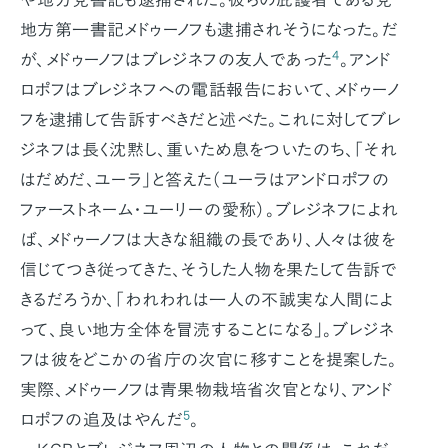
地方第一書記メドゥーノフも逮捕されそうになった。だ
4
が、メドゥーノフはブレジネフの友人であった
。アンド
ロポフはブレジネフへの電話報告において、メドゥーノ
フを逮捕して告訴すべきだと述べた。これに対してブレ
ジネフは長く沈黙し、重いため息をついたのち、「それ
はだめだ、ユーラ」と答えた（ユーラはアンドロポフの
ファーストネーム・ユーリーの愛称）。ブレジネフによれ
ば、メドゥーノフは大きな組織の長であり、人々は彼を
信じてつき従ってきた、そうした人物を果たして告訴で
きるだろうか、「われわれは一人の不誠実な人間によ
って、良い地方全体を冒涜することになる」。ブレジネ
フは彼をどこかの省庁の次官に移すことを提案した。
実際、メドゥーノフは青果物栽培省次官となり、アンド
5
ロポフの追及はやんだ
。