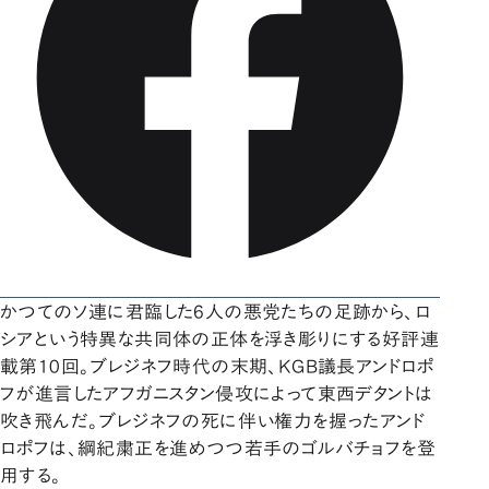
かつてのソ連に君臨した6人の悪党たちの足跡から、ロ
シアという特異な共同体の正体を浮き彫りにする好評連
載第10回。ブレジネフ時代の末期、KGB議長アンドロポ
フが進言したアフガニスタン侵攻によって東西デタントは
吹き飛んだ。ブレジネフの死に伴い権力を握ったアンド
ロポフは、綱紀粛正を進めつつ若手のゴルバチョフを登
用する。