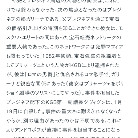
KGBとブレジネフ周辺の人物との関係は、これだ
けでは終わらなかった。次の焦点となったのはブレジ
ネフの娘ガリーナである。父ブレジネフを通じて宝石
の価格引き上げの時期を知ることができた彼女は、モ
スクワ・エリートの間にあった宝石転売ネットワークの
重要人物であった。このネットワークには犯罪マフィア
も関わっていた。1982年初頭、宝石強盗の組織者と
してブリャーツェという人物がKGBにより逮捕された
が、彼は「ロマの男爵」と仇名されるロマ歌手で、ガリ
ーナと親密な関係にあった（彼女はブリャーツェをボリ
ショイ劇場のソリストにしてやった）。事件を担当した
ブレジネフ配下のKGB第一副議長ツヴィグンは、1月
19日に自殺した。事件の重大さに耐えきれなくなった
からか、別の理由があったのかは不明である。これに
よりアンドロポフが直接に事件を担当することになっ