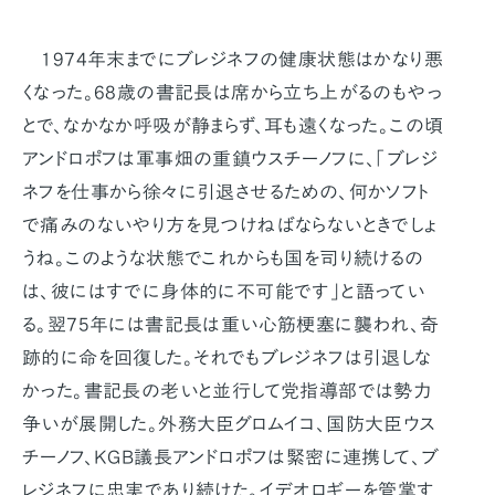
1974年末までにブレジネフの健康状態はかなり悪
くなった。68歳の書記長は席から立ち上がるのもやっ
とで、なかなか呼吸が静まらず、耳も遠くなった。この頃
アンドロポフは軍事畑の重鎮ウスチーノフに、「ブレジ
ネフを仕事から徐々に引退させるための、何かソフト
で痛みのないやり方を見つけねばならないときでしょ
うね。このような状態でこれからも国を司り続けるの
は、彼にはすでに身体的に不可能です」と語ってい
る。翌75年には書記長は重い心筋梗塞に襲われ、奇
跡的に命を回復した。それでもブレジネフは引退しな
かった。書記長の老いと並行して党指導部では勢力
争いが展開した。外務大臣グロムイコ、国防大臣ウス
チーノフ、KGB議長アンドロポフは緊密に連携して、ブ
レジネフに忠実であり続けた。イデオロギーを管掌す