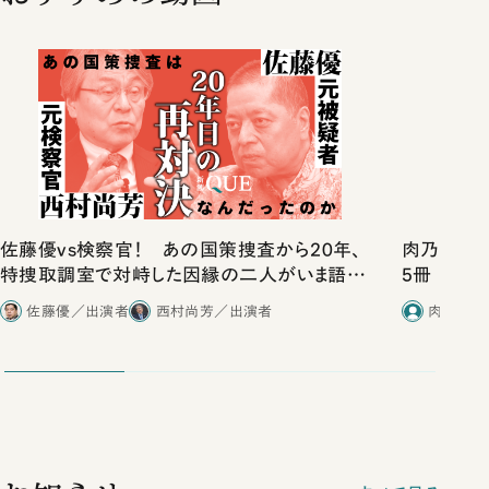
佐藤優vs検察官！ あの国策捜査から20年、
肉乃小路ニ
特捜取調室で対峙した因縁の二人がいま語り
5冊
合ったこと
佐藤優／出演者
西村尚芳／出演者
肉乃小路