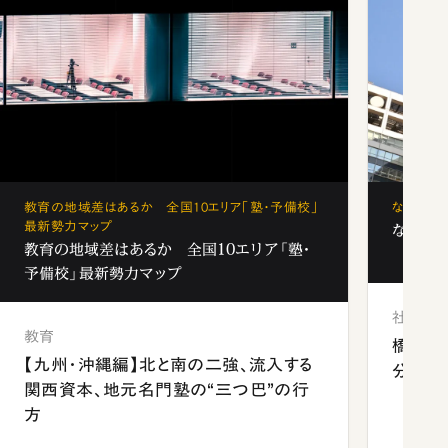
教育の地域差はあるか 全国10エリア「塾・予備校」
なぜ「フ
最新勢力マップ
なぜ「フ
教育の地域差はあるか 全国10エリア「塾・
予備校」最新勢力マップ
社会
教育
橋本愛
【九州・沖縄編】北と南の二強、流入する
分 佐
関西資本、地元名門塾の“三つ巴”の行
方