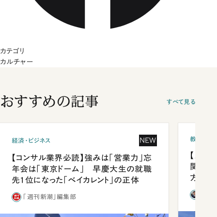
カテゴリ
カルチャー
おすすめの記事
すべて見る
教育
NEW
経済・ビジネス
【九州
【コンサル業界必読】強みは「営業力」忘
関西資
年会は「東京ドーム」 早慶大生の就職
方
先1位になった「ベイカレント」の正体
西田
「週刊新潮」編集部