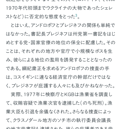
1970年代初頭までウクライナの大物であったシェレ
3
ストなど）に否定的な態度をとった
。
とはいえ、アンドロポフとブレジネフの関係も単純で
はなかった。書記長ブレジネフは州党第一書記をはじ
めとする党・国家官僚の地位の保全に配慮した。その
ことは、それぞれの地方や官庁で小規模なボスを生
み、彼らによる地位の濫用を誘発することとなったの
である。綱紀粛正を求めるアンドロポフの捜査の手
は、コスイギンに連なる経済官庁の幹部だけではな
く、ブレジネフが庇護する人々にも及びかねなかった。
実際、1977年に検察庁とKGBは漁業省を調査し
て、収賄容疑で漁業次官を逮捕した（のち死刑）。漁
業大臣も引退を余儀なくされた。さらなる捜査によっ
て、クラスノダール地方のソチ市の執行委員会議長
や地方党書記も逮捕された。彼らの庇護者である党