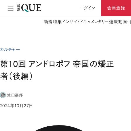
ログイン
会員登録
新着
特集
インサイト
ドキュメンタリー
連載
動画・
カルチャー
第10回 アンドロポフ 帝国の矯正
者（後編）
池田嘉郎
2024年10月27日