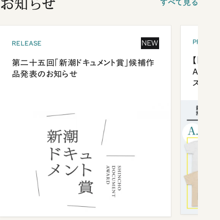
お知らせ
すべて見る
PRESEN
NEW
RELEASE
【「新潮
第二十五回「新潮ドキュメント賞」候補作
Anni
品発表のお知らせ
ズプレ