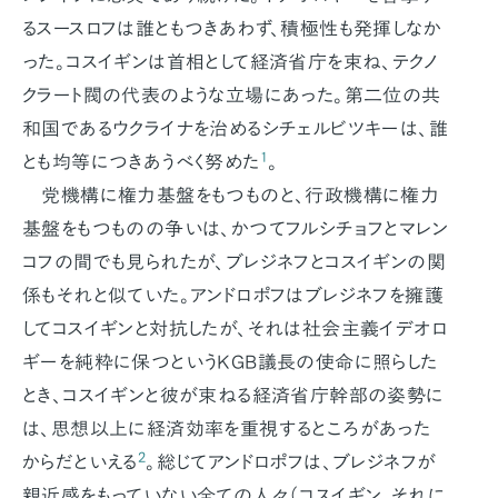
るスースロフは誰ともつきあわず、積極性も発揮しなか
った。コスイギンは首相として経済省庁を束ね、テクノ
クラート閥の代表のような立場にあった。第二位の共
和国であるウクライナを治めるシチェルビツキーは、誰
1
とも均等につきあうべく努めた
。
党機構に権力基盤をもつものと、行政機構に権力
基盤をもつものの争いは、かつてフルシチョフとマレン
コフの間でも見られたが、ブレジネフとコスイギンの関
係もそれと似ていた。アンドロポフはブレジネフを擁護
してコスイギンと対抗したが、それは社会主義イデオロ
ギーを純粋に保つというKGB議長の使命に照らした
とき、コスイギンと彼が束ねる経済省庁幹部の姿勢に
は、思想以上に経済効率を重視するところがあった
2
からだといえる
。総じてアンドロポフは、ブレジネフが
親近感をもっていない全ての人々（コスイギン、それに