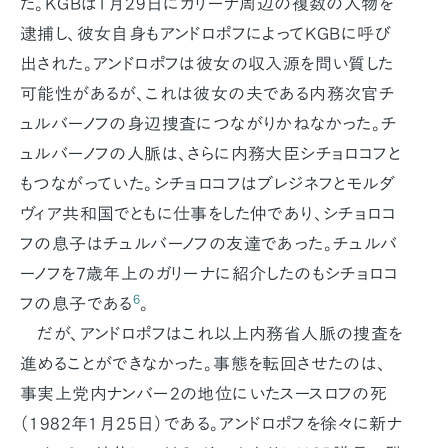
た。KGBは1月29日にガリーナ周辺の複数の人物を
逮捕し、彼女自身もアンドロポフによってKGBに呼び
出された。アンドロポフは彼女の収入源を問い質した
可能性があるが、これは彼女の夫である内務次官チ
ュルバーノフの身辺捜査につながりかねなかった。チ
ュルバーノフの人脈は、さらに内務大臣シチョロコフと
もつながっていた。シチョロコフはブレジネフとモルダ
ヴィア共和国でともに仕事をした仲であり、シチョロコ
フの息子はチュルバーノフの友達であった。チュルバ
ーノフを7歳年上のガリーナに紹介したのもシチョロコ
6
フの息子である
。
だが、アンドロポフはこれ以上内務省人脈の捜査を
進めることができなかった。事態を転回させたのは、
事実上党内ナンバー2の地位にいたスースロフの死
（1982年1月25日）である。アンドロポフを徐々に新ナ