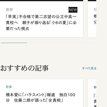
社会
教育
NEW
橋本愛
「早実」不合格で第二志望の公立中高一
分 佐
貫校へ 親子が振り返る「小6の夏」に必
要だった視点
おすすめの記事
すべて見る
社会
教育
橋本愛に「ハラスメント」報道 独白100
「早実
分 佐藤二朗が語った「全真相」
貫校へ
要だっ