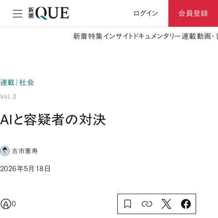
ログイン
会員登録
新着
特集
インサイト
ドキュメンタリー
連載
動画・
連載｜社会
Vol. 2
AIと容疑者の対決
古市憲寿
2026年5月18日
0