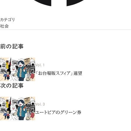
カテゴリ
社会
前の記事
Vol. 1
「お台場版スフィア」遠望
次の記事
Vol. 3
ユートピアのグリーン券