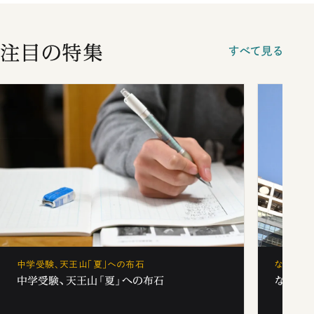
注目の特集
すべて見る
中学受験、天王山「夏」への布石
なぜ「フ
中学受験、天王山「夏」への布石
なぜ「フ