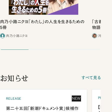
肉乃小路ニクヨ「わたし」の人生を生きるための
「古都」化
5冊
物語」にリ
肉乃小路ニクヨ
河野有理
お知らせ
すべて見る
PRESEN
NEW
RELEASE
【「新潮
第二十五回「新潮ドキュメント賞」候補作