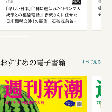
社会
政治
NEW
橋本愛
「楽しい日本」「“神に選ばれた”トランプ大
分 佐
統領との極秘電話」「赤沢さんに任せた
日米関税交渉」の裏側 石破茂前首相
が明かす施政方針演説から日米首脳会
談まで
おすすめの電子書籍
すべて見る