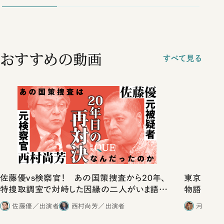
おすすめの動画
すべて見る
佐藤優vs検察官！ あの国策捜査から20年、
東京は都心
特捜取調室で対峙した因縁の二人がいま語り
物語」にリ
合ったこと
佐藤優／出演者
西村尚芳／出演者
河野有理