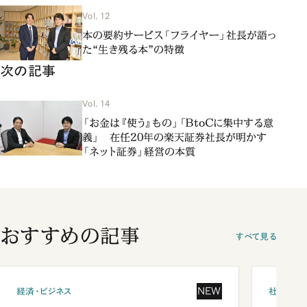
Vol. 12
本の要約サービス「フライヤー」社長が語っ
た“生き残る本”の特徴
次の記事
Vol. 14
「お金は『使う』もの」「ＢtoＣに集中する意
義」 在任20年の楽天証券社長が明かす
「ネット証券」経営の本質
おすすめの記事
すべて見る
NEW
経済・ビジネス
社会