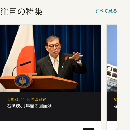
注目の特集
すべて見る
石破茂、1年間の回顧録
なぜ「フ
石破茂、1年間の回顧録
なぜ「フ