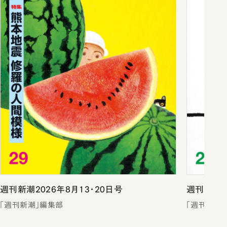
週刊新潮2026年8月13・20日号
週刊新潮2
「週刊新潮」編集部
「週刊新潮