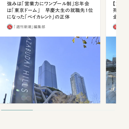
強みは「営業力にワンプール制」忘年会
【熊本
は「東京ドーム」 早慶大生の就職先1位
死を分
になった「ベイカレント」の正体
金」
「週刊新潮」編集部
「週