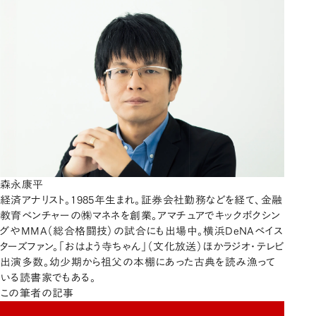
森永康平
経済アナリスト。1985年生まれ。証券会社勤務などを経て、金融
教育ベンチャーの㈱マネネを創業。アマチュアでキックボクシン
グやMMA（総合格闘技）の試合にも出場中。横浜DeNAベイス
ターズファン。「おはよう寺ちゃん」（文化放送）ほかラジオ・テレビ
出演多数。幼少期から祖父の本棚にあった古典を読み漁って
いる読書家でもある。
この筆者の記事