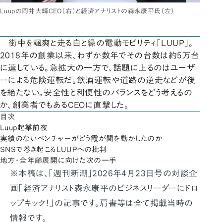
Luupの岡井大輝CEO（右）と経済アナリストの森永康平氏（左）
街中を颯爽と走る白と緑の電動モビリティ「LUUP」。
2018年の創業以来、わずか数年でその台数は約5万台
に達している。急拡大の一方で、話題に上るのはユーザ
ーによる危険運転だ。飲酒運転や道路の逆走などが後
を絶たない。安全性と利便性のバランスをどう考えるの
か、創業者でもあるCEOに直撃した。
目次
Luup起業前夜
実績のないベンチャーがどう霞が関を動かしたのか
SNSで巻き起こるLUUPへの批判
地方・全年齢展開に向けた次の一手
※本稿は、「週刊新潮」2026年4月23日号の対談企
画「経済アナリスト森永康平のビジネスリーダーにドロ
ップキック！」の記事です。肩書等は全て掲載当時の
情報です。