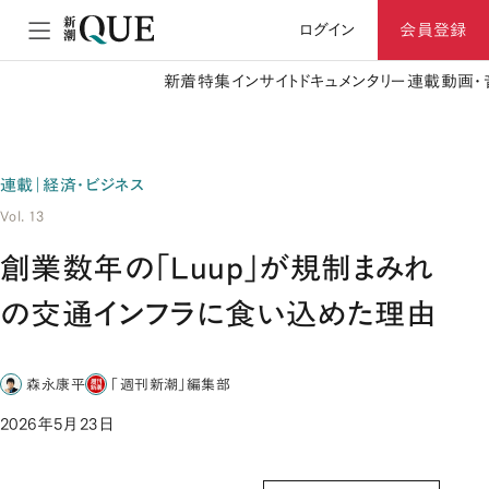
ログイン
会員登録
新着
特集
インサイト
ドキュメンタリー
連載
動画・
連載｜経済・ビジネス
Vol. 13
創業数年の「Luup」が規制まみれ
の交通インフラに食い込めた理由
森永康平
「週刊新潮」編集部
2026年5月23日