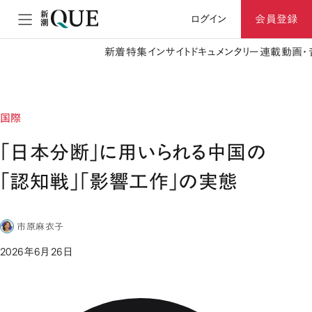
ログイン
会員登録
新着
特集
インサイト
ドキュメンタリー
連載
動画・
国際
「日本分断」に用いられる中国の
「認知戦」「影響工作」の実態
市原麻衣子
2026年6月26日