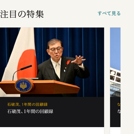
注目の特集
すべて見る
石破茂、1年間の回顧録
なぜ「フ
石破茂、1年間の回顧録
なぜ「フ