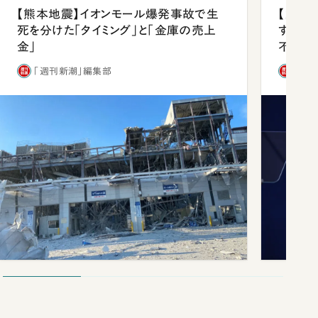
【熊本地震】イオンモール爆発事故で生
【内閣
死を分けた「タイミング」と「金庫の売上
する人
金」
不仲説
「週刊新潮」編集部
「週