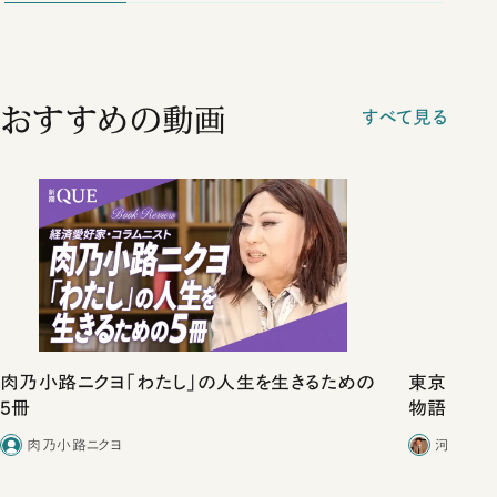
おすすめの動画
すべて見る
肉乃小路ニクヨ「わたし」の人生を生きるための
東京は都心
5冊
物語」にリ
肉乃小路ニクヨ
河野有理