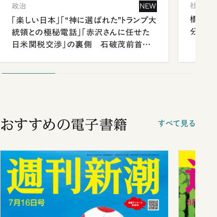
社会
政治
NEW
橋本愛
「楽しい日本」「“神に選ばれた”トランプ大
分 佐
統領との極秘電話」「赤沢さんに任せた
日米関税交渉」の裏側 石破茂前首相
が明かす施政方針演説から日米首脳会
談まで
おすすめの電子書籍
すべて見る