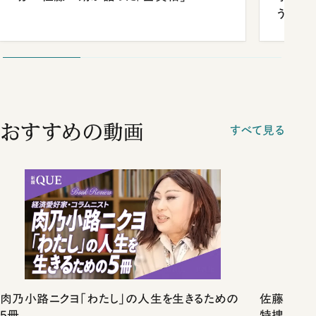
う
おすすめの動画
すべて見る
肉乃小路ニクヨ「わたし」の人生を生きるための
佐藤優vs
5冊
特捜取調