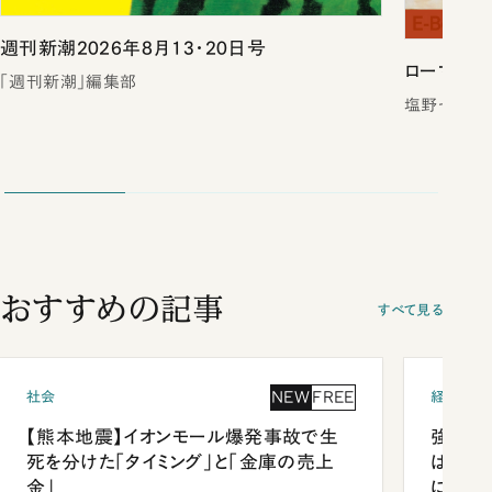
週刊新潮2026年8月13・20日号
ローマは一
「週刊新潮」編集部
塩野七生／
おすすめの記事
すべて見る
NEW
FREE
社会
経済・ビ
【熊本地震】イオンモール爆発事故で生
強みは
死を分けた「タイミング」と「金庫の売上
は「東
金」
になっ