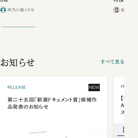
合ったこと
肉乃小路ニクヨ
佐藤優／
お知らせ
すべて見る
PRESEN
NEW
RELEASE
【「新潮
第二十五回「新潮ドキュメント賞」候補作
Anni
品発表のお知らせ
ズプレ