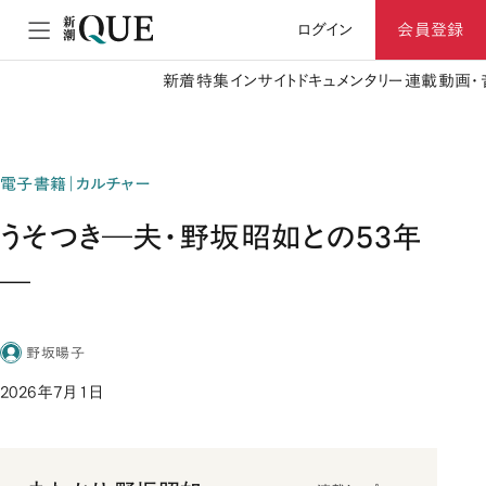
ログイン
会員登録
新着
特集
インサイト
ドキュメンタリー
連載
動画・
電子書籍｜カルチャー
うそつき―夫・野坂昭如との53年
―
野坂暘子
2026年7月1日