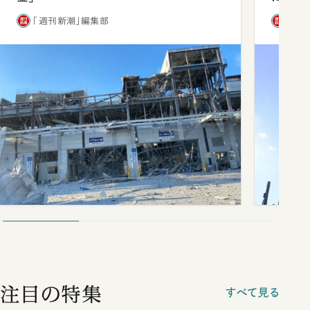
「週刊新潮」編集部
「週
注目の特集
すべて見る