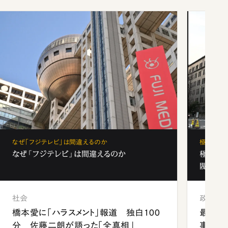
なぜ「フジテレビ」は間違えるのか
極秘裏名
なぜ「フジテレビ」は間違えるのか
極秘裏
閥と出
社会
政治
橋本愛に「ハラスメント」報道 独白100
最強官
分 佐藤二朗が語った「全真相」
事が象