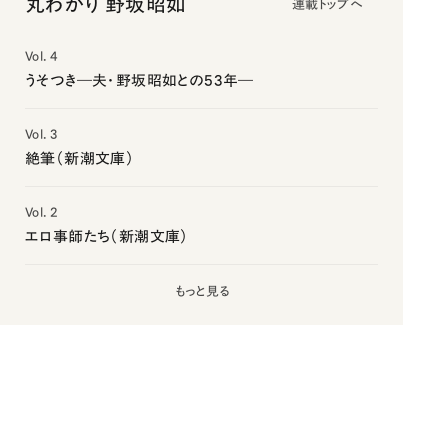
丸わかり 野坂昭如
連載トップへ
Vol. 4
うそつき―夫・野坂昭如との53年―
Vol. 3
絶筆（新潮文庫）
Vol. 2
エロ事師たち（新潮文庫）
もっと見る