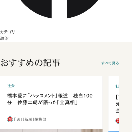
カテゴリ
政治
おすすめの記事
すべて見る
社会
社会
橋本愛に「ハラスメント」報道 独白100
【熊本
分 佐藤二朗が語った「全真相」
死を分
金」
「週刊新潮」編集部
「週