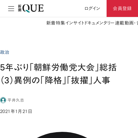
ログイン
会員登録
新着
特集
インサイト
ドキュメンタリー
連載
動画・
政治
5年ぶり「朝鮮労働党大会」総括
（3）異例の「降格」「抜擢」人事
平井久志
2021年1月21日