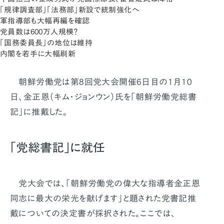
「規律調査部」「法務部」新設で統制強化へ
軍指導部も大幅再編を確認
党員数は600万人規模？
「国務委員長」の地位は維持
内閣を若手に大幅刷新
朝鮮労働党は第8回党大会開催6日目の1月10
日、金正恩（キム・ジョンウン）氏を「朝鮮労働党総書
記」に推戴した。
「党総書記」に就任
党大会では、「朝鮮労働党の偉大な指導者金正恩
同志に最大の栄光を献げます」と題された党書記推
戴についての決定書が採択された。ここでは、