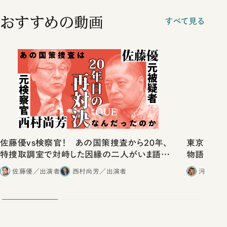
おすすめの動画
すべて見る
佐藤優vs検察官！ あの国策捜査から20年、
東京は都心
特捜取調室で対峙した因縁の二人がいま語り
物語」にリ
合ったこと
佐藤優／出演者
西村尚芳／出演者
河野有理