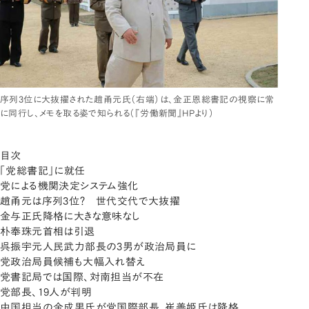
序列3位に大抜擢された趙甬元氏（右端）は、金正恩総書記の視察に常
に同行し、メモを取る姿で知られる（『労働新聞』HPより）
目次
「党総書記」に就任
党による機関決定システム強化
趙甬元は序列3位？ 世代交代で大抜擢
金与正氏降格に大きな意味なし
朴奉珠元首相は引退
呉振宇元人民武力部長の3男が政治局員に
党政治局員候補も大幅入れ替え
党書記局では国際、対南担当が不在
党部長、19人が判明
中国担当の金成男氏が党国際部長、崔善姫氏は降格