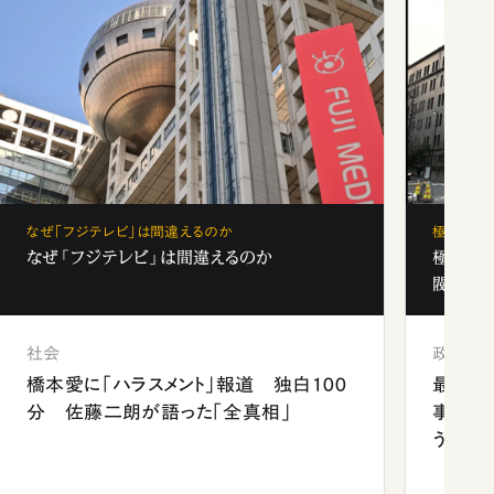
なぜ「フジテレビ」は間違えるのか
極秘裏名
なぜ「フジテレビ」は間違えるのか
極秘裏
閥と出
社会
政治
橋本愛に「ハラスメント」報道 独白100
最強官
分 佐藤二朗が語った「全真相」
事が象
う