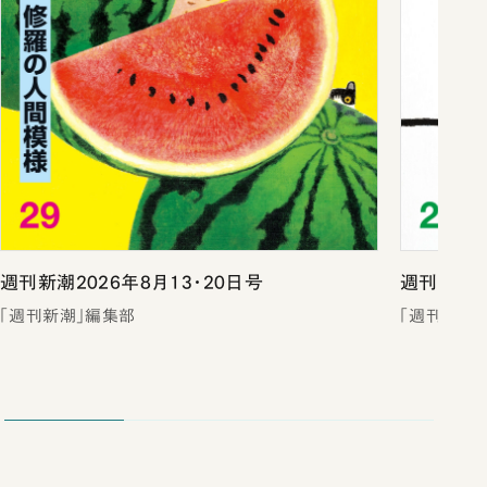
週刊新潮2026年8月13・20日号
週刊新潮2
「週刊新潮」編集部
「週刊新潮