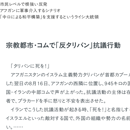
市民レベルで根強い反発
アフガンに軍事介入するシナリオ
「中ロによる和平構築」を支援するというライシ大統領
宗教都市・コムで「反タリバン」抗議行動
「タリバンに死を！」
アフガニスタンのイスラム主義勢力タリバンが首都カブー
した翌日の8月16日、アフガンの西隣に位置し、945キロ
国・イランの中部コムで声が上がった。抗議活動の主体は
者で、プラカードを手に怒りと不安を表出させた。
イランでこうした抗議活動が起きる時、「死を！」と名指し
イスラエルといった敵対する国で、外国の組織や勢力の名前
い。……