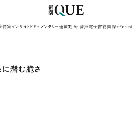
着
特集
インサイト
ドキュメンタリー
連載
動画・音声
電子書籍
国際+Foresi
係に潜む脆さ