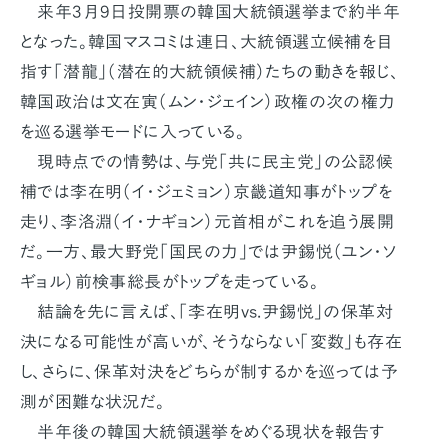
来年3月9日投開票の韓国大統領選挙まで約半年
となった。韓国マスコミは連日、大統領選立候補を目
指す「潜龍」（潜在的大統領候補）たちの動きを報じ、
韓国政治は文在寅（ムン・ジェイン）政権の次の権力
を巡る選挙モードに入っている。
現時点での情勢は、与党「共に民主党」の公認候
補では李在明（イ・ジェミョン）京畿道知事がトップを
走り、李洛淵（イ・ナギョン）元首相がこれを追う展開
だ。一方、最大野党「国民の力」では尹錫悦（ユン・ソ
ギョル）前検事総長がトップを走っている。
結論を先に言えば、「李在明vs.尹錫悦」の保革対
決になる可能性が高いが、そうならない「変数」も存在
し、さらに、保革対決をどちらが制するかを巡っては予
測が困難な状況だ。
半年後の韓国大統領選挙をめぐる現状を報告す