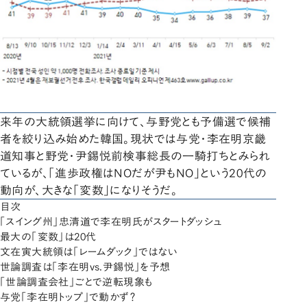
来年の大統領選挙に向けて、与野党とも予備選で候補
者を絞り込み始めた韓国。現状では与党・李在明京畿
道知事と野党・尹錫悦前検事総長の一騎打ちとみられ
ているが、「進歩政権はNOだが尹もNO」という20代の
動向が、大きな「変数」になりそうだ。
目次
「スイング州」忠清道で李在明氏がスタートダッシュ
最大の「変数」は20代
文在寅大統領は「レームダック」ではない
世論調査は「李在明vs.尹錫悦」を予想
「世論調査会社」ごとで逆転現象も
与党「李在明トップ」で動かず？