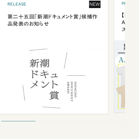
PRESEN
NEW
RELEASE
【「新潮
第二十五回「新潮ドキュメント賞」候補作
Anni
品発表のお知らせ
ズプレ