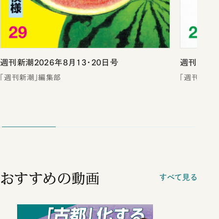
週刊新潮2026年8月13・20日号
週刊新潮2
「週刊新潮」編集部
「週刊新潮
おすすめの動画
すべて見る