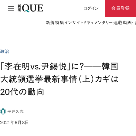
ログイン
会員登録
新着
特集
インサイト
ドキュメンタリー
連載
動画・
政治
「李在明vs.尹錫悦」に？――韓国
大統領選挙最新事情（上）カギは
20代の動向
平井久志
2021年9月8日