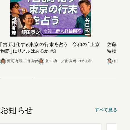
「古都」化する東京の行末を占う 令和の「上京
佐藤優vs
物語」にリアルはあるか #3
特捜取調
合ったこと
河野有理／出演者
谷口功一／出演者
ほか1名
佐藤優／
お知らせ
すべて見る