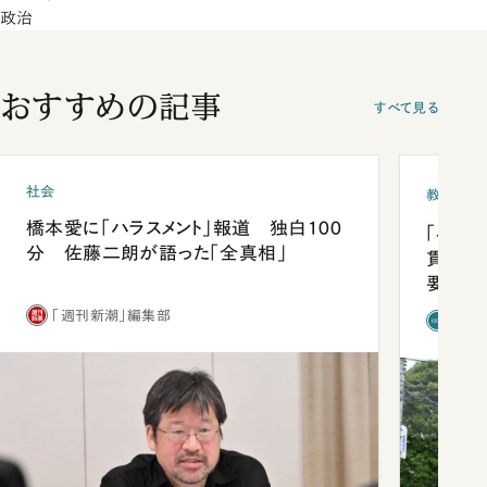
政治
おすすめの記事
すべて見る
社会
教育
橋本愛に「ハラスメント」報道 独白100
「早実
分 佐藤二朗が語った「全真相」
貫校へ
要だっ
「週刊新潮」編集部
「新