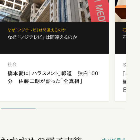
なぜ「フジテレビ」は間違えるのか
石破茂、
なぜ「フジテレビ」は間違えるのか
石破茂、
社会
政治
橋本愛に「ハラスメント」報道 独白100
「楽し
分 佐藤二朗が語った「全真相」
統領と
日米関
が明か
談まで