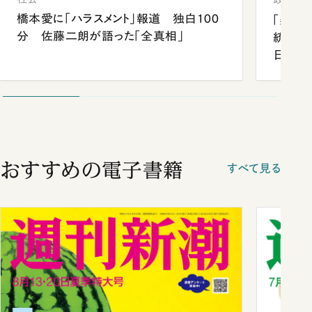
橋本愛に「ハラスメント」報道 独白100
「楽し
分 佐藤二朗が語った「全真相」
統領と
日米関
が明か
談まで
おすすめの電子書籍
すべて見る