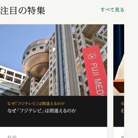
注目の特集
すべて見る
なぜ「フジテレビ」は間違えるのか
石破茂、
なぜ「フジテレビ」は間違えるのか
石破茂、
社会
政治