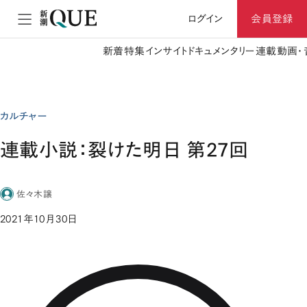
ログイン
会員登録
新着
特集
インサイト
ドキュメンタリー
連載
動画・
カルチャー
連載小説：裂けた明日 第27回
佐々木譲
2021年10月30日