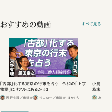
おすすめの動画
すべて見る
「古都」化する東京の行末を占う 令和の「上京
小鳥の歌
物語」にリアルはあるか #3
為末大「身
ノ谷一夫（
河野有理／出演者
谷口功一／出演者
ほか1名
為末大