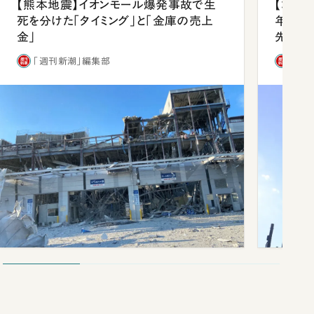
【熊本地震】イオンモール爆発事故で生
【コン
死を分けた「タイミング」と「金庫の売上
年会は
金」
先1位
「週刊新潮」編集部
「週